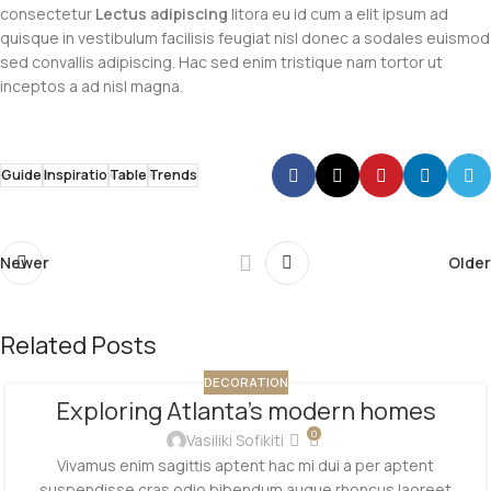
consectetur
Lectus adipiscing
litora eu id cum a elit ipsum ad
quisque in vestibulum facilisis feugiat nisl donec a sodales euismod
sed convallis adipiscing. Hac sed enim tristique nam tortor ut
inceptos a ad nisl magna.
Guide
Inspiratio
Table
Trends
Newer
Older
Related Posts
DECORATION
Exploring Atlanta’s modern homes
0
Vasiliki Sofikiti
Vivamus enim sagittis aptent hac mi dui a per aptent
suspendisse cras odio bibendum augue rhoncus laoreet