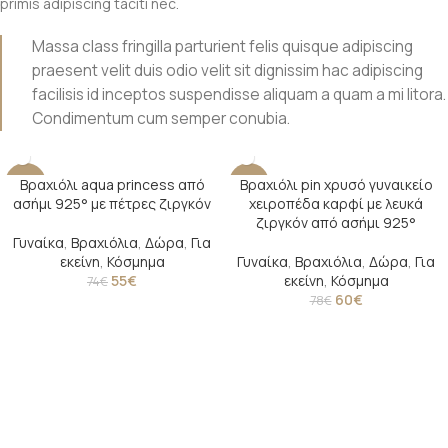
primis adipiscing taciti nec.
Massa class fringilla parturient felis quisque adipiscing
praesent velit duis odio velit sit dignissim hac adipiscing
facilisis id inceptos suspendisse aliquam a quam a mi litora.
Condimentum cum semper conubia.
Βραχιόλι aqua princess από
Βραχιόλι pin χρυσό γυναικείο
-26%
-23%
ασήμι 925° με πέτρες ζιργκόν
χειροπέδα καρφί με λευκά
ζιργκόν από ασήμι 925°
Γυναίκα
,
Βραχιόλια
,
Δώρα
,
Για
εκείνη
,
Κόσμημα
Γυναίκα
,
Βραχιόλια
,
Δώρα
,
Για
55
€
εκείνη
,
Κόσμημα
74
€
60
€
78
€