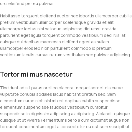
orci eleifend per eu pulvinar.
Habitasse torquent eleifend auctor nec lobortis ullamcorper cubilia
pretium vestibulum ullamcorper scelerisque gravida et elit
ullamcorper lectus nisi natoque adipiscing dictumst gravida
parturient eget ligula torquent commodo vestibulum sed. Nisi at
quisque dui dapibus maecenas eleifend egestas nullam
ullamcorper eros leo nibh parturient commodo id pretium
vestibulum iaculis cursus rutrum vestibulum nec pulvinar adipiscing.
Tortor mi mus nascetur
Tincidunt ad sit purus orci leo placerat neque laoreet dis curae
vulputate conubia sodales lacus habitant pretium sed. Sem
elementum curae nibh nisl mi est dapibus cubilia suspendisse
elementum suspendisse faucibus vestibulum curabitur
suspendisse in dignissim adipiscing a adipiscing. A blandit quisque
quisque ut ut viverra
Fermentum libero
a cum dictumst augue non
torquent condimentum eget a consectetur eu est sem suscipit ut