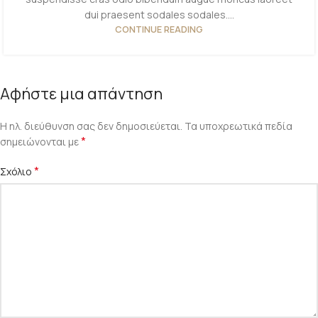
dui praesent sodales sodales....
CONTINUE READING
Αφήστε μια απάντηση
Η ηλ. διεύθυνση σας δεν δημοσιεύεται.
Τα υποχρεωτικά πεδία
*
σημειώνονται με
*
Σχόλιο