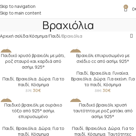
Skip to navigation
0
0
Skip to main content
Βραχιόλια
Αρχική σελίδα
Κόσμημα
Παιδί
Βραχιόλια
Παιδικό χρυσό βραχιόλι με μάτι,
Βραχιόλι επιχρυσωμένο με
-19%
-21%
ροζ σταυρό και καρδιά από
σχέδιο cc από ασήμι 925°
ασήμι 925°
Παιδί
,
Βραχιόλια
,
Γυναίκα
,
Παιδί
,
Βραχιόλια
,
Δώρα
,
Για το
Βραχιόλια
,
Δώρα
,
Για εκείνη
,
Για
παιδί
,
Κόσμημα
το παιδί
,
Κόσμημα
30
€
30
€
37
€
38
€
Παιδικό βραχιόλι με ουράνιο
Παιδικό βραχιόλι χρυσή
-24%
-18%
τόξο από 925° ασήμι
ταυτότητα με ροζ ματάκι από
επιχρυσωμένο
ασήμι 925°
Παιδί
,
Βραχιόλια
,
Δώρα
,
Για το
Παιδί
,
Βραχιόλια
,
Δώρα
,
Για το
παιδί
,
Κόσμημα
παιδί
,
Κόσμημα
,
Ταυτότητες