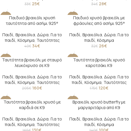
25
€
28
€
33
€
34
€
Παιδικό βραχιόλι χρυσή
Παιδικό χρυσό βραχιόλι με
-15%
-19%
ταυτότητα από ασήμι 925°
φράουλες από ασήμι 925°
SOLD O
UT
Παιδί
,
Βραχιόλια
,
Δώρα
,
Για το
Παιδί
,
Βραχιόλια
,
Δώρα
,
Για το
παιδί
,
Κόσμημα
,
Ταυτότητες
παιδί
,
Κόσμημα
34
€
26
€
40
€
32
€
Ταυτότητα βραχιόλι με σταυρό
Ταυτότητα βραχιόλι χρυσό
-22%
-31%
λευκόχρυσο σε Κ9
καροτσάκι Κ9
Παιδί
,
Βραχιόλια
,
Δώρα
,
Για το
Παιδί
,
Βραχιόλια
,
Δώρα
,
Για το
παιδί
,
Κόσμημα
,
Ταυτότητες
παιδί
,
Κόσμημα
,
Ταυτότητες
160
€
120
€
205
€
175
€
Ταυτότητα βραχιόλι χρυσό με
Βραχιόλι χρυσό butterfly με
-21%
-29%
καρδιά σε Κ9
μαργαριτάρια από K9
Παιδί
,
Βραχιόλια
,
Δώρα
,
Για το
Παιδί
,
Βραχιόλια
,
Δώρα
,
Για το
παιδί
,
Κόσμημα
,
Ταυτότητες
παιδί
,
Κόσμημα
130
€
100
€
165
€
140
€