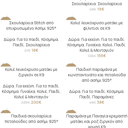
Σκουλαρίκια
,
Σκουλαρίκια
19
€
28
€
Σκουλαρίκια Stitch από
Κολιέ λευκόχρυσο ματάκι με
-33%
-21%
επιχρυσωμένο Ασήμι 925°
φίλντισι σε Κ9
Δώρα
,
Για το παιδί
,
Κόσμημα
,
Δώρα
,
Για εκείνη
,
Για το παιδί
,
Παιδί
,
Σκουλαρίκια
Κόσμημα
,
Γυναίκα
,
Κολιέ
,
Παιδί
,
18
€
Κολιέ & Μενταγιόν
27
€
155
€
195
€
Κολιέ λευκόχρυσο ματάκι με
Παιδική παραμάνα με
-15%
-17%
ζιργκόν σε Κ9
κωνσταντινάτο και πεταλούδα
από ασήμι 925°
Δώρα
,
Για εκείνη
,
Για το παιδί
,
Κόσμημα
,
Γυναίκα
,
Κολιέ
,
Παιδί
,
Δώρα
,
Για το παιδί
,
Κόσμημα
,
Κολιέ & Μενταγιόν
Παιδί
,
Παραμάνες
200
€
38
€
235
€
46
€
Παιδικά σκουλαρίκια
Παραμάνα με Παναγία κρεμαστή
-21%
-22%
πεταλούδες από ασήμι 925°
ματάκι και ροζ ζιργκόν από
SOLD O
χρυσό Κ9