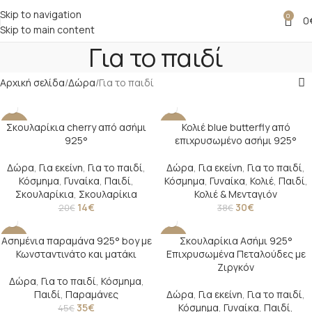
Skip to navigation
0
0
Skip to main content
Για το παιδί
Αρχική σελίδα
Δώρα
Για το παιδί
Σκουλαρίκια cherry από ασήμι
Κολιέ blue butterfly από
-30%
-21%
925°
επιχρυσωμένο ασήμι 925°
Δώρα
,
Για εκείνη
,
Για το παιδί
,
Δώρα
,
Για εκείνη
,
Για το παιδί
,
Κόσμημα
,
Γυναίκα
,
Παιδί
,
Κόσμημα
,
Γυναίκα
,
Κολιέ
,
Παιδί
,
Σκουλαρίκια
,
Σκουλαρίκια
Κολιέ & Μενταγιόν
14
€
30
€
20
€
38
€
Ασημένια παραμάνα 925° boy με
Σκουλαρίκια Ασήμι 925°
-22%
-32%
Κωνσταντινάτο και ματάκι
Επιχρυσωμένα Πεταλούδες με
SOLD O
Ζιργκόν
UT
Δώρα
,
Για το παιδί
,
Κόσμημα
,
Παιδί
,
Παραμάνες
Δώρα
,
Για εκείνη
,
Για το παιδί
,
35
€
Κόσμημα
,
Γυναίκα
,
Παιδί
,
45
€