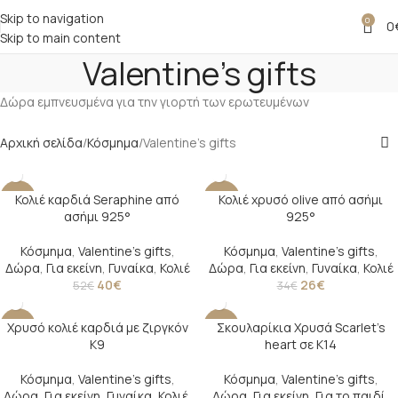
Skip to navigation
0
0
Skip to main content
Valentine's gifts
Δώρα εμπνευσμένα για την γιορτή των ερωτευμένων
Αρχική σελίδα
Κόσμημα
Valentine's gifts
Κολιέ καρδιά Seraphine από
Κολιέ χρυσό olive από ασήμι
-23%
-24%
ασήμι 925°
925°
Κόσμημα
,
Valentine's gifts
,
Κόσμημα
,
Valentine's gifts
,
Δώρα
,
Για εκείνη
,
Γυναίκα
,
Κολιέ
Δώρα
,
Για εκείνη
,
Γυναίκα
,
Κολιέ
40
€
26
€
52
€
34
€
Χρυσό κολιέ καρδιά με ζιργκόν
Σκουλαρίκια Χρυσά Scarlet’s
-21%
-18%
Κ9
heart σε Κ14
Κόσμημα
,
Valentine's gifts
,
Κόσμημα
,
Valentine's gifts
,
Δώρα
,
Για εκείνη
,
Γυναίκα
,
Κολιέ
,
Δώρα
,
Για εκείνη
,
Για το παιδί
,