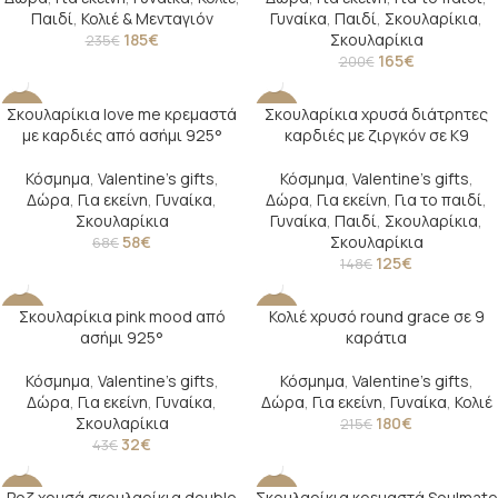
Παιδί
,
Κολιέ & Μενταγιόν
Γυναίκα
,
Παιδί
,
Σκουλαρίκια
,
185
€
Σκουλαρίκια
235
€
165
€
200
€
Σκουλαρίκια love me κρεμαστά
Σκουλαρίκια χρυσά διάτρητες
-15%
-16%
με καρδιές από ασήμι 925°
καρδιές με ζιργκόν σε Κ9
Κόσμημα
,
Valentine's gifts
,
Κόσμημα
,
Valentine's gifts
,
Δώρα
,
Για εκείνη
,
Γυναίκα
,
Δώρα
,
Για εκείνη
,
Για το παιδί
,
Σκουλαρίκια
Γυναίκα
,
Παιδί
,
Σκουλαρίκια
,
58
€
Σκουλαρίκια
68
€
125
€
148
€
Σκουλαρίκια pink mood από
Κολιέ χρυσό round grace σε 9
-26%
-16%
ασήμι 925°
καράτια
SOLD O
UT
Κόσμημα
,
Valentine's gifts
,
Κόσμημα
,
Valentine's gifts
,
Δώρα
,
Για εκείνη
,
Γυναίκα
,
Δώρα
,
Για εκείνη
,
Γυναίκα
,
Κολιέ
Σκουλαρίκια
180
€
215
€
32
€
43
€
Ροζ χρυσά σκουλαρίκια double
Σκουλαρίκια κρεμαστά Soulmate
-32%
-19%