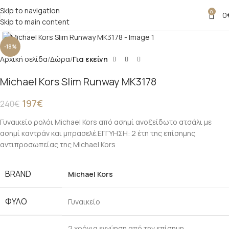
Skip to navigation
0
0
Skip to main content
Click to enlarge
-18%
Αρχική σελίδα
Δώρα
Για εκείνη
Michael Kors Slim Runway MK3178
197
€
240
€
Γυναικείο ρολόι Michael Kors από ασημί ανοξείδωτο ατσάλι με
ασημί καντράν και μπρασελέ.ΕΓΓΥΗΣΗ: 2 έτη της επίσημης
αντιπροσωπείας της Michael Kors
BRAND
Michael Kors
ΦΥΛΟ
Γυναικείο
2 χρόνια εγγύηση από την επίσημη