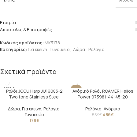
Εταιρία
Αποστολές & Επιστροφές
Κωδικός προϊόντος:
MK3178
Κατηγορίες:
Για εκείνη
,
Γυναικείο
,
Δώρα
,
Ρολόγια
Σχετικά προϊόντα
SOLD O
Ρολόι JCOU Harp JU19085-2
Ανδρικό Ρολόι ROAMER Helios
-13%
UT
Two tone Stainless Steel
Power 973981-44-45-20
Δώρα
,
Για εκείνη
,
Ρολόγια
,
Ρολόγια
,
Ανδρικό
Γυναικείο
486
€
559
€
179
€