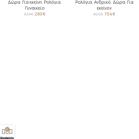
Δώρα
,
Για εκείνη
,
Ρολόγια
,
Ρολόγια
,
Ανδρικό
,
Δώρα
,
Για
Γυναικείο
εκείνον
280
€
704
€
329
€
829
€
0
άστημα
Λογαριασμός
Καλάθι