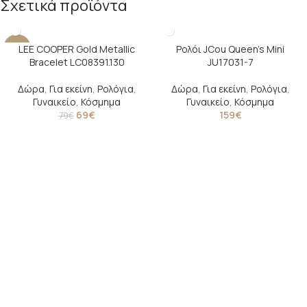
Σχετικά προϊόντα
LEE COOPER Gold Metallic
Ρολόι JCou Queen’s Mini
-13%
Bracelet LC08391.130
JU17031-7
Δώρα
,
Για εκείνη
,
Ρολόγια
,
Δώρα
,
Για εκείνη
,
Ρολόγια
,
Γυναικείο
,
Κόσμημα
Γυναικείο
,
Κόσμημα
69
€
159
€
79
€