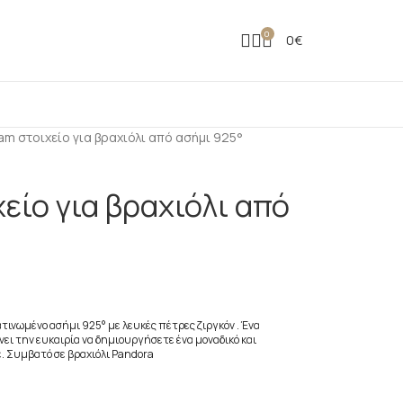
0
0
€
am στοιχείο για βραχιόλι από ασήμι 925°
είο για βραχιόλι από
τινωμένο ασήμι 925° με λευκές πέτρες ζιργκόν . Ένα
νει την ευκαιρία να δημιουργήσετε ένα μοναδικό και
ε. Συμβατό σε βραχιόλι Pandora