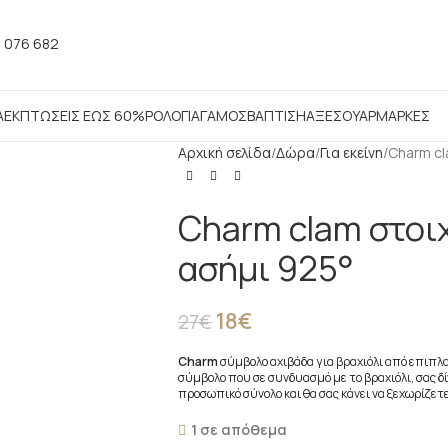
 076 682
Α
ΕΚΠΤΩΣΕΙΣ ΕΩΣ 60%
ΡΟΛΟΓΙΑ
ΓΑΜΟΣ
ΒΑΠΤΙΣΗ
ΑΞΕΣΟΥΑΡ
ΜΑΡΚΕΣ
Αρχική σελίδα
Δώρα
Για εκείνη
Charm cl
Charm clam στοιχ
ασήμι 925°
18
€
27
€
Charm
σύμβολο αχιβάδα για βραχιόλι από επιπλα
σύμβολο που σε συνδυασμό με το βραχιόλι, σας δί
προσωπικό σύνολο και θα σας κάνει να ξεχωρίζετ
1 σε απόθεμα