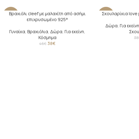
Βραχιόλι cleef με μαλαχίτη από ασήμι
Σκουλαρίκια love 
-17%
-29%
επιχρυσωμένο 925°
Δώρα
,
Για εκείν
SOLD
Γυναίκα
,
Βραχιόλια
,
Δώρα
,
Για εκείνη
,
Σκου
OUT
Κόσμημα
38
38
€
46
€