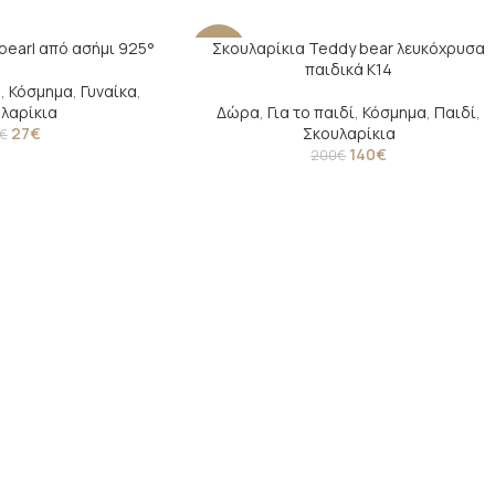
pearl από ασήμι 925°
Σκουλαρίκια Teddy bear λευκόχρυσα
-30%
παιδικά Κ14
η
,
Κόσμημα
,
Γυναίκα
,
λαρίκια
Δώρα
,
Για το παιδί
,
Κόσμημα
,
Παιδί
,
27
€
Σκουλαρίκια
€
140
€
200
€