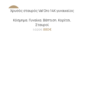
Χρυσός σταυρός Val’Oro 14Κ γυναικείος
-14%
-7%
Κόσμημα
,
Γυναίκα
,
Βάπτιση
,
Κορίτσι
,
Σταυροί
880
€
1.020
€
Σταυρός βαπτισ
Βάπτιση
,
Αγόρι
,