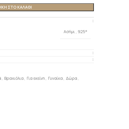
ΚΗ ΣΤΟ ΚΑΛΑΘΙ
Ασήμι
,
925°
ά
,
Βραχιόλια
,
Για εκείνη
,
Γυναίκα
,
Δώρα
,