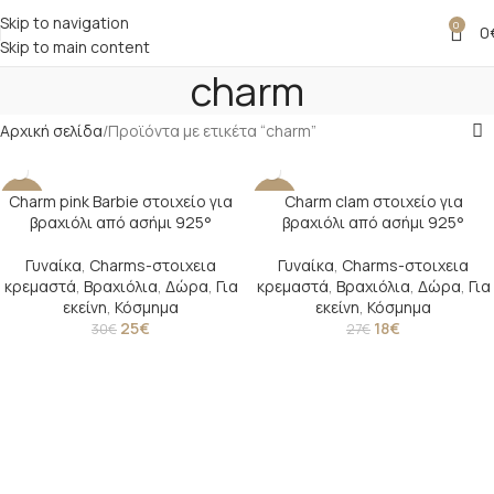
Skip to navigation
0
0
Skip to main content
charm
Αρχική σελίδα
Προϊόντα με ετικέτα “charm”
Charm pink Barbie στοιχείο για
Charm clam στοιχείο για
-17%
-33%
βραχιόλι από ασήμι 925°
βραχιόλι από ασήμι 925°
Γυναίκα
,
Charms-στοιχεια
Γυναίκα
,
Charms-στοιχεια
κρεμαστά
,
Βραχιόλια
,
Δώρα
,
Για
κρεμαστά
,
Βραχιόλια
,
Δώρα
,
Για
εκείνη
,
Κόσμημα
εκείνη
,
Κόσμημα
25
€
18
€
30
€
27
€