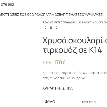
 076 682
Α
ΕΚΠΤΏΣΕΙΣ ΈΩΣ 60%
ΡΟΛΌΓΙΑ
ΓΆΜΟΣ
ΒΆΠΤΙΣΗ
ΑΞΕΣΟΥΆΡ
ΜΑΡΚΕΣ
Αρχική σελίδα
Δώρα
Για εκείνη
Χρυσά σκ
Χρυσά σκουλαρίκ
τιρκουάζ σε K14
170
€
198
€
Χρυσά σκουλαρίκια από 14 καράτια σε σ
σας συνοδεύει καθημερινά.
ΧΑΡΑΚΤΗΡΙΣΤΙΚΑ
ΦΎΛΟ
Γυναικείο