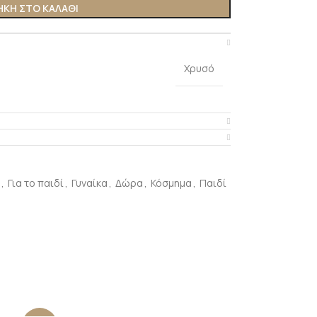
ΚΗ ΣΤΟ ΚΑΛΆΘΙ
Χρυσό
,
Για το παιδί
,
Γυναίκα
,
Δώρα
,
Κόσμημα
,
Παιδί