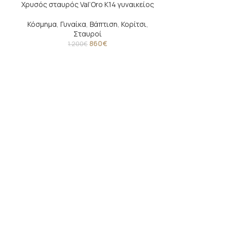
Χρυσός σταυρός Val’Oro Κ14 γυναικείος
-28%
-10%
Κόσμημα
,
Γυναίκα
,
Βάπτιση
,
Κορίτσι
,
Σταυροί
860
€
1.200
€
Χρυσός σταυρό
Κόσμημα
,
Γυν