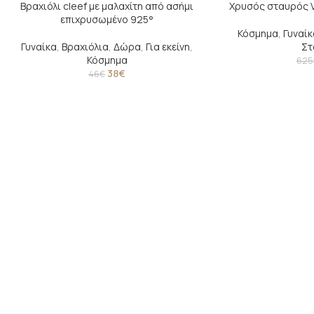
Βραχιόλι cleef με μαλαχίτη από ασήμι
Χρυσός σταυρός Va
-17%
-14%
επιχρυσωμένο 925°
Κόσμημα
,
Γυναίκ
SOLD
Γυναίκα
,
Βραχιόλια
,
Δώρα
,
Για εκείνη
,
Στ
OUT
Κόσμημα
625
38
€
46
€