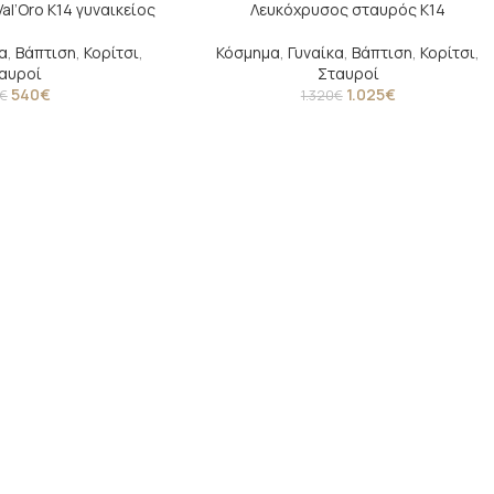
l’Oro Κ14 γυναικείος
Λευκόχρυσος σταυρός Κ14
-22%
α
,
Βάπτιση
,
Κορίτσι
,
Κόσμημα
,
Γυναίκα
,
Βάπτιση
,
Κορίτσι
,
αυροί
Σταυροί
540
€
1.025
€
€
1.320
€