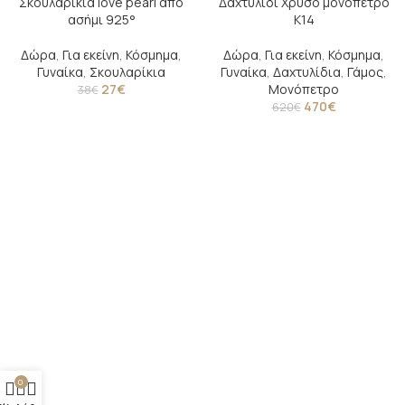
Σκουλαρίκια love pearl από
Δαχτυλίδι Χρυσό μονόπετρο
-29%
-24%
ασήμι 925°
Κ14
Δώρα
,
Για εκείνη
,
Κόσμημα
,
Δώρα
,
Για εκείνη
,
Κόσμημα
,
Γυναίκα
,
Σκουλαρίκια
Γυναίκα
,
Δαχτυλίδια
,
Γάμος
,
27
€
Μονόπετρο
38
€
470
€
620
€
0