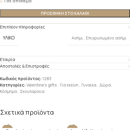
1 σε απόθεμα
ΠΡΟΣΘΉΚΗ ΣΤΟ ΚΑΛΆΘΙ
Επιπλέον πληροφορίες
ΥΛΙΚΌ
Ασήμι
,
Επιχρυσωμένο ασήμι
Εταιρία
Αποστολές & Επιστροφές
Κωδικός προϊόντος:
1283
Κατηγορίες:
Valentine's gifts
,
Για εκείνη
,
Γυναίκα
,
Δώρα
,
Κόσμημα
,
Σκουλαρίκια
Σχετικά προϊόντα