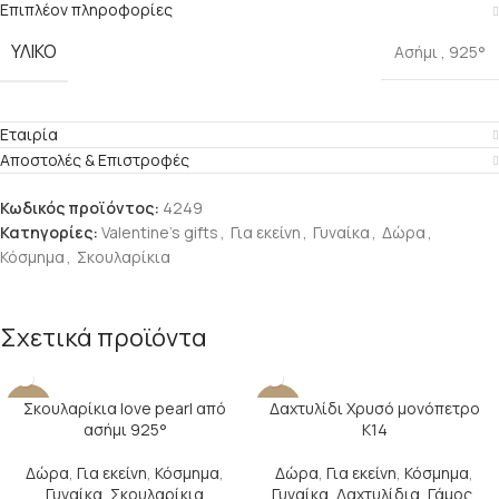
Επιπλέον πληροφορίες
ΥΛΙΚΌ
Ασήμι
,
925°
Εταιρία
Αποστολές & Επιστροφές
Κωδικός προϊόντος:
4249
Κατηγορίες:
Valentine's gifts
,
Για εκείνη
,
Γυναίκα
,
Δώρα
,
Κόσμημα
,
Σκουλαρίκια
Σχετικά προϊόντα
Σκουλαρίκια love pearl από
Δαχτυλίδι Χρυσό μονόπετρο
-29%
-24%
ασήμι 925°
Κ14
Δώρα
,
Για εκείνη
,
Κόσμημα
,
Δώρα
,
Για εκείνη
,
Κόσμημα
,
Γυναίκα
,
Σκουλαρίκια
Γυναίκα
,
Δαχτυλίδια
,
Γάμος
,