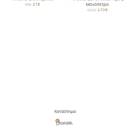
27
€
Μονόπετρο
38
€
470
€
620
€
Κατάστημα
0
Καλάθι