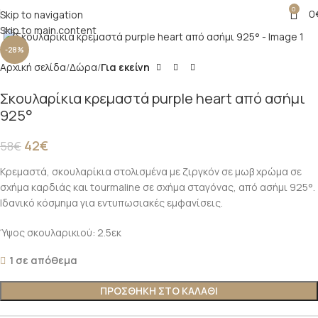
0
0
Skip to navigation
Click to enlarge
Skip to main content
-28%
Αρχική σελίδα
Δώρα
Για εκείνη
Σκουλαρίκια κρεμαστά purple heart από ασήμι
925°
42
€
58
€
Κρεμαστά, σκουλαρίκια στολισμένα με ζιργκόν σε μωβ χρώμα σε
σχήμα καρδιάς και tourmaline σε σχήμα σταγόνας, από ασήμι 925°.
Ιδανικό κόσμημα για εντυπωσιακές εμφανίσεις.
Ύψος σκουλαρικιού: 2.5εκ
1 σε απόθεμα
ΠΡΟΣΘΉΚΗ ΣΤΟ ΚΑΛΆΘΙ