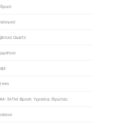
νδρικό
ναλογικό
βετικό Quartz
ερμάτινο
αφέ
0 mm
0M- 3ΑΤΜ: Βροχή, Υγρασία, Ιδρώτας
ράσινο