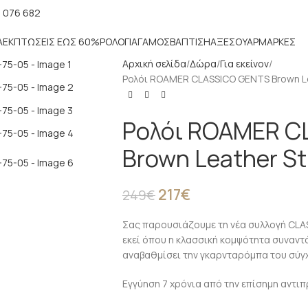
 076 682
Α
ΕΚΠΤΏΣΕΙΣ ΈΩΣ 60%
ΡΟΛΌΓΙΑ
ΓΆΜΟΣ
ΒΆΠΤΙΣΗ
ΑΞΕΣΟΥΆΡ
ΜΑΡΚΕΣ
Αρχική σελίδα
Δώρα
Για εκείνον
Ρολόι ROAMER CLASSICO GENTS Brown Le
Ρολόι ROAMER C
Brown Leather S
217
€
249
€
Σας παρουσιάζουμε τη νέα συλλογή CLAS
εκεί όπου η κλασσική κομψότητα συναντά
αναβαθμίσει την γκαρνταρόμπα του σύγχ
Εγγύηση 7 χρόνια από την επίσημη αντι