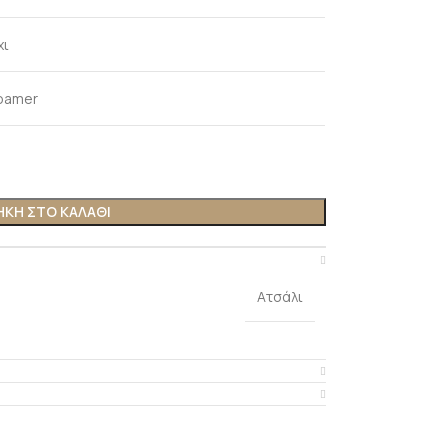
χι
oamer
ΚΗ ΣΤΟ ΚΑΛΆΘΙ
Ατσάλι