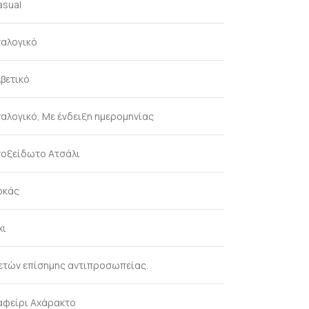
asual
ναλογικό
λβετικό
ναλογικό, Με ένδειξη ημερομηνίας
νοξείδωτο Ατσάλι
οκάς
χι
 ετών επίσημης αντιπροσωπείας.
αφείρι Αχάρακτο