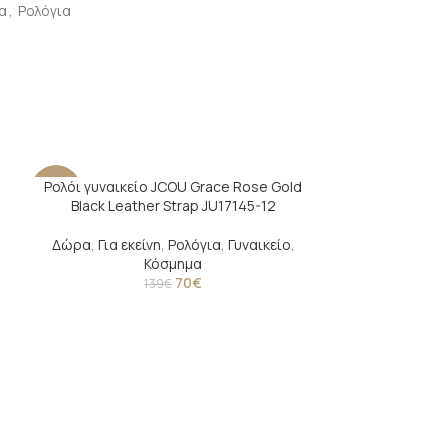
α
,
Ρολόγια
Ρολόι γυναικείο JCOU Grace Rose Gold
-50%
-43%
Black Leather Strap JU17145-12
Δώρα
,
Για εκείνη
,
Ρολόγια
,
Γυναικείο
,
Κόσμημα
70
€
139
€