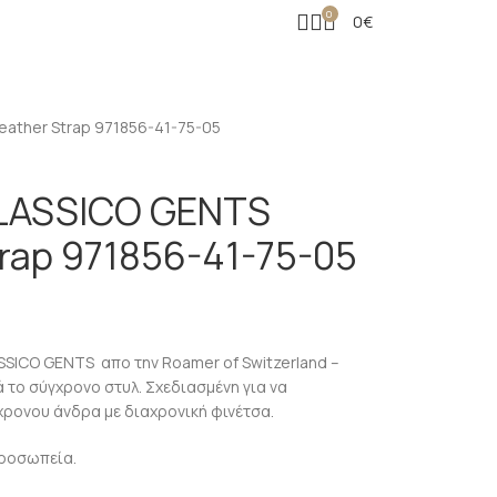
0
0
€
ather Strap 971856-41-75-05
LASSICO GENTS
trap 971856-41-75-05
SICO GENTS απο την Roamer of Switzerland –
 το σύγχρονο στυλ. Σχεδιασμένη για να
ρονου άνδρα με διαχρονική φινέτσα.
προσωπεία.