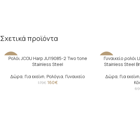
Σχετικά προϊόντα
Ρολόι JCOU Harp JU19085-2 Two tone
Γυναικείο ρολόι 
-11%
-13%
Stainless Steel
Stainless Steel 
Δώρα
,
Για εκείνη
,
Ρολόγια
,
Γυναικείο
Δώρα
,
Για εκείνη
160
€
Κό
179
€
69