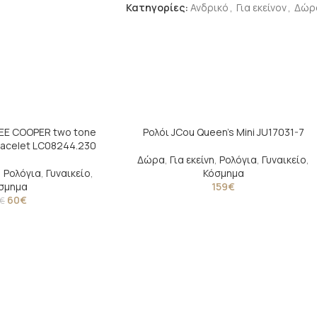
Κατηγορίες:
Ανδρικό
,
Για εκείνον
,
Δώρ
LEE COOPER two tone
Ρολόι JCou Queen’s Mini JU17031-7
Bracelet LC08244.230
Δώρα
,
Για εκείνη
,
Ρολόγια
,
Γυναικείο
,
,
Ρολόγια
,
Γυναικείο
,
Κόσμημα
σμημα
159
€
60
€
€