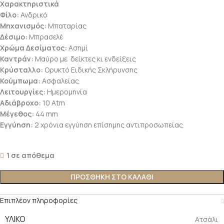
Χαρακτηριστικά
Φίλο:
Ανδρικό
Μηχανισμός
:
Μπαταρίας
Δέσιμο:
Μπρασελέ
Χρώμα Δεσίματος:
Ασημί
Καντράν:
Μαύρο με δείκτες κι ενδείξεις
Κρύσταλλο:
Ορυκτό Ειδικής Σκλήρυνσης
Κούμπωμα:
Ασφαλείας
Λειτουργίες:
Ημερομηνία
Αδιάβροχο:
10 Atm
Μέγεθος:
44 mm
Εγγύηση:
2 χρόνια εγγύηση επίσημης αντιπροσωπείας
1 σε απόθεμα
ΠΡΟΣΘΗΚΗ ΣΤΟ ΚΑΛΑΘΙ
Επιπλέον πληροφορίες
ΥΛΙΚΟ
Ατσάλι