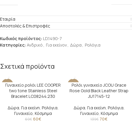
Εταιρία
Αποστολές & Επιστροφές
Κωδικός προϊόντος:
LD.1490-7
Κατηγορίες:
Ανδρικό
,
Για εκείνον
,
Δώρα
,
Ρολόγια
Σχετικά προϊόντα
Γυναικείο ρολόι LEE COOPER
Ρολόι γυναικείο JCOU Grace
-13%
-50%
two tone Stainless Steel
Rose Gold Black Leather Strap
Bracelet LC08244.230
JU17145-12
Δώρα
,
Για εκείνη
,
Ρολόγια
,
Δώρα
,
Για εκείνη
,
Ρολόγια
,
Γυναικείο
,
Κόσμημα
Γυναικείο
,
Κόσμημα
60
€
70
€
69
€
139
€