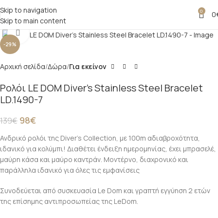
Skip to navigation
0
0
Skip to main content
Click to enlarge
-29%
Αρχική σελίδα
Δώρα
Για εκείνον
Ρολόι LE DOM Diver’s Stainless Steel Bracelet
LD.1490-7
98
€
139
€
Ανδρικό ρολόι της Diver’s Collection, με 100m αδιαβροχότητα,
ιδανικό για κολύμπι! Διαθέτει ένδειξη ημερομηνίας, έχει μπρασελέ,
μαύρη κάσα και μαύρο καντράν. Μοντέρνο, διαχρονικό και
παράλληλα ιδανικό για όλες τις εμφανίσεις
Συνοδεύεται από συσκευασία Le Dom και γραπτή εγγύηση 2 ετών
της επίσημης αντιπροσωπείας της LeDom.