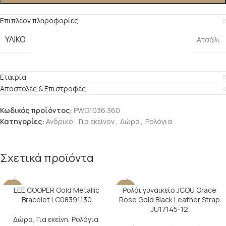
Επιπλέον πληροφορίες
ΥΛΙΚΌ
Ατσάλι
Εταιρία
Αποστολές & Επιστροφές
Κωδικός προϊόντος:
PWG1036.360
Κατηγορίες:
Ανδρικό
,
Για εκείνον
,
Δώρα
,
Ρολόγια
Σχετικά προϊόντα
LEE COOPER Gold Metallic
Ρολόι γυναικείο JCOU Grace
-13%
-50%
Bracelet LC08391.130
Rose Gold Black Leather Strap
JU17145-12
Δώρα
,
Για εκείνη
,
Ρολόγια
,