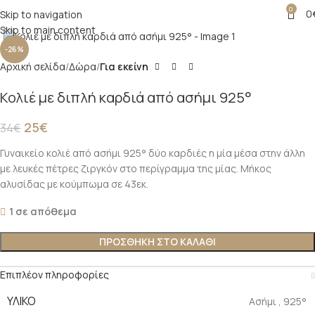
0
0
Skip to navigation
Click to enlarge
Skip to main content
-26%
Αρχική σελίδα
Δώρα
Για εκείνη
Κολιέ με διπλή καρδιά από ασήμι 925°
25
€
34
€
Γυναικείο κολιέ από ασήμι 925° δύο καρδιές η μία μέσα στην άλλη
με λευκές πέτρες ζιργκόν στο περίγραμμα της μίας. Μήκος
αλυσίδας με κούμπωμα σε 43εκ.
1 σε απόθεμα
ΠΡΟΣΘΉΚΗ ΣΤΟ ΚΑΛΆΘΙ
Επιπλέον πληροφορίες
ΥΛΙΚΌ
Ασήμι
,
925°