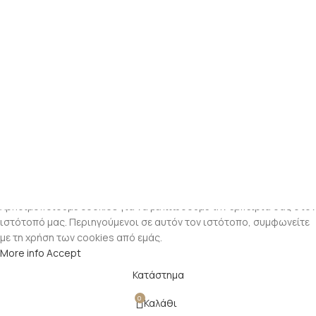
Χρησιμοποιούμε cookies για να βελτιώσουμε την εμπειρία σας στον
ιστότοπό μας. Περιηγούμενοι σε αυτόν τον ιστότοπο, συμφωνείτε
με τη χρήση των cookies από εμάς.
More info
Accept
Κατάστημα
0
Καλάθι