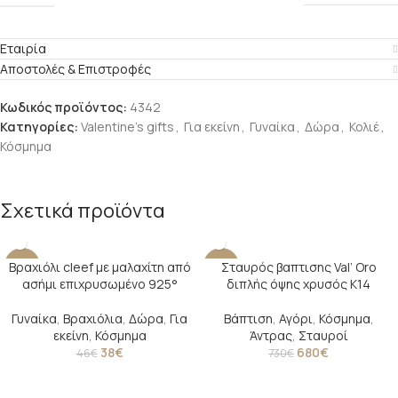
Εταιρία
Αποστολές & Επιστροφές
Κωδικός προϊόντος:
4342
Κατηγορίες:
Valentine's gifts
,
Για εκείνη
,
Γυναίκα
,
Δώρα
,
Κολιέ
,
Κόσμημα
Σχετικά προϊόντα
Βραχιόλι cleef με μαλαχίτη από
Σταυρός βαπτισης Val’ Oro
-17%
-7%
ασήμι επιχρυσωμένο 925°
διπλής όψης χρυσός Κ14
SOLD O
UT
Γυναίκα
,
Βραχιόλια
,
Δώρα
,
Για
Βάπτιση
,
Αγόρι
,
Κόσμημα
,
εκείνη
,
Κόσμημα
Άντρας
,
Σταυροί
38
€
680
€
46
€
730
€