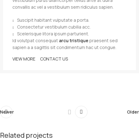
vestibulum purus ullamcorper tellus ante at duira
convallis ac vel a vestibulum sem ridiculus sapien.
Suscipit habitant vulputate a porta.
Consectetur vestibulum cubilia acc.
Scelerisque litora ipsum parturient.
Id volutpat consequat
arcu tristique
praesent sed
sapien a a sagittis sit condimentum hac ut congue.
VIEW MORE
CONTACT US
Newer
Older
Related projects