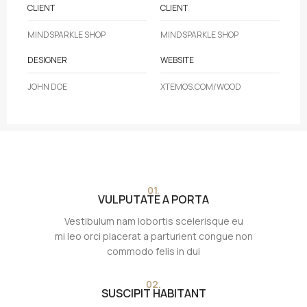
CLIENT
CLIENT
MINDSPARKLE SHOP
MINDSPARKLE SHOP
DESIGNER
WEBSITE
JOHN DOE
XTEMOS.COM/WOOD
01.
VULPUTATE A PORTA
Vestibulum nam lobortis scelerisque eu
mi leo orci placerat a parturient congue non
commodo felis in dui
02.
SUSCIPIT HABITANT