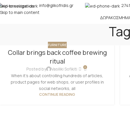
info@glikofridis.gr
2741
Skip to navigation
Skip to main content
ΔΏΡΑ
ΚΌΣΜΗΜ
Tag
FURNITURE
Collar brings back coffee brewing
ritual
0
Posted by
Vasiliki Sofikiti
When it's about controlling hundreds of articles,
product pages for web shops, or user profiles in
social networks, all
CONTINUE READING