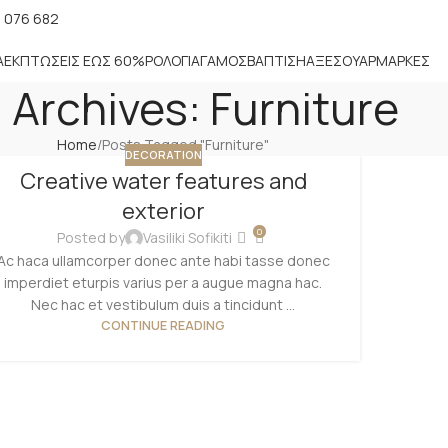
 076 682
Α
ΕΚΠΤΏΣΕΙΣ ΈΩΣ 60%
ΡΟΛΌΓΙΑ
ΓΆΜΟΣ
ΒΆΠΤΙΣΗ
ΑΞΕΣΟΥΆΡ
ΜΑΡΚΕΣ
 Archives: Furniture
Home
Posts Tagged "Furniture"
DECORATION
Creative water features and
exterior
0
Posted by
Vasiliki Sofikiti
Ac haca ullamcorper donec ante habi tasse donec
imperdiet eturpis varius per a augue magna hac.
Nec hac et vestibulum duis a tincidunt ...
CONTINUE READING