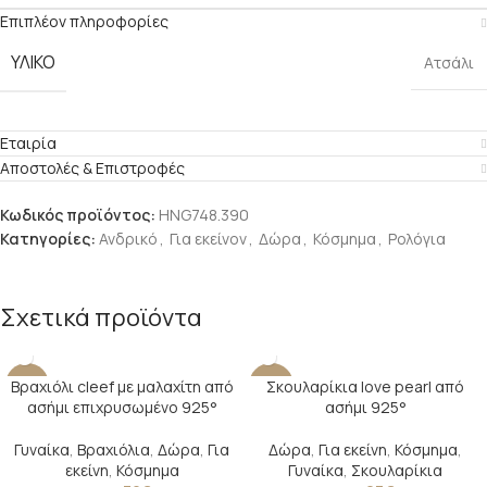
Επιπλέον πληροφορίες
ΥΛΙΚΌ
Ατσάλι
Εταιρία
Αποστολές & Επιστροφές
Κωδικός προϊόντος:
HNG748.390
Κατηγορίες:
Ανδρικό
,
Για εκείνον
,
Δώρα
,
Κόσμημα
,
Ρολόγια
Σχετικά προϊόντα
Βραχιόλι cleef με μαλαχίτη από
Σκουλαρίκια love pearl από
-17%
-29%
ασήμι επιχρυσωμένο 925°
ασήμι 925°
SOLD O
UT
Γυναίκα
,
Βραχιόλια
,
Δώρα
,
Για
Δώρα
,
Για εκείνη
,
Κόσμημα
,
εκείνη
,
Κόσμημα
Γυναίκα
,
Σκουλαρίκια