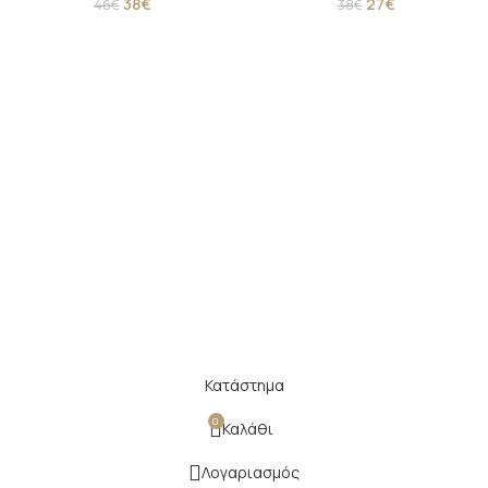
38
€
27
€
46
€
38
€
Κατάστημα
0
Καλάθι
Λογαριασμός