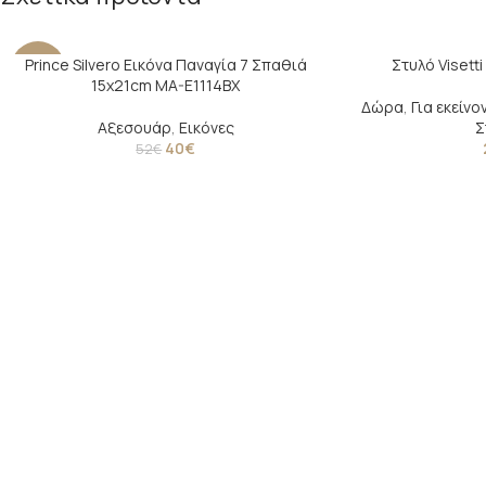
Prince Silvero Εικόνα Παναγία 7 Σπαθιά
Στυλό Visett
-23%
15x21cm MA-E1114BX
Δώρα
,
Για εκείνο
SOLD
Αξεσουάρ
,
Εικόνες
Σ
OUT
40
€
52
€