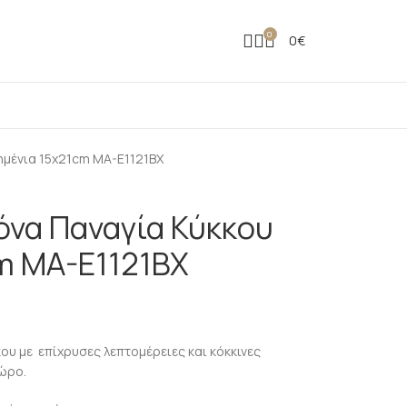
0
0
€
σημένια 15x21cm MA-E1121BX
κόνα Παναγία Κύκκου
m MA-E1121BX
ου με επίχρυσες λεπτομέρειες και κόκκινες
δώρο.