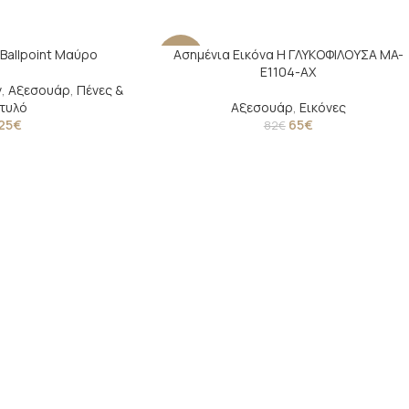
i Ballpoint Μαύρο
Ασημένια Εικόνα Η ΓΛΥΚΟΦΙΛΟΥΣΑ MA-
-21%
E1104-AX
ν
,
Αξεσουάρ
,
Πένες &
τυλό
Αξεσουάρ
,
Εικόνες
25
€
65
€
82
€