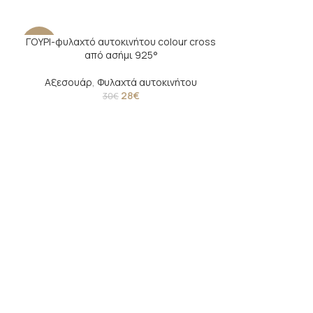
ΓΟΥΡΙ-φυλαχτό αυτοκινήτου colour cross
-7%
-20%
από ασήμι 925°
Αξεσουάρ
,
Φυλαχτά αυτοκινήτου
28
€
30
€
ΓΟΥΡΙ-φυλαχτό 
απ
Αξεσουάρ
,