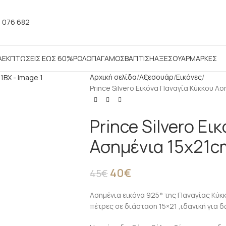
 076 682
Α
ΕΚΠΤΩΣΕΙΣ ΕΩΣ 60%
ΡΟΛΟΓΙΑ
ΓΑΜΟΣ
ΒΑΠΤΙΣΗ
ΑΞΕΣΟΥΑΡ
ΜΑΡΚΕΣ
Αρχική σελίδα
Αξεσουάρ
Εικόνες
Prince Silvero Εικόνα Παναγία Κύκκου Α
Prince Silvero Ει
Ασημένια 15x21c
40
€
45
€
Ασημένια εικόνα 925° της Παναγίας Κύκκ
πέτρες σε διάσταση 15×21 ,ιδανική για 