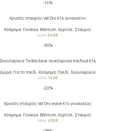
-14%
Χρυσός σταυρός Val’Oro Κ14 γυναικείος
Κόσμημα
,
Γυναίκα
,
Βάπτιση
,
Κορίτσι
,
Σταυροί
540
€
625
€
-30%
Σκουλαρίκια Teddy bear λευκόχρυσα παιδικά Κ14
Δώρα
,
Για το παιδί
,
Κόσμημα
,
Παιδί
,
Σκουλαρίκια
140
€
200
€
-22%
Χρυσός σταυρός Val’Oro wave Κ14 γυναικείος
Κόσμημα
,
Γυναίκα
,
Βάπτιση
,
Κορίτσι
,
Σταυροί
450
€
580
€
-28%