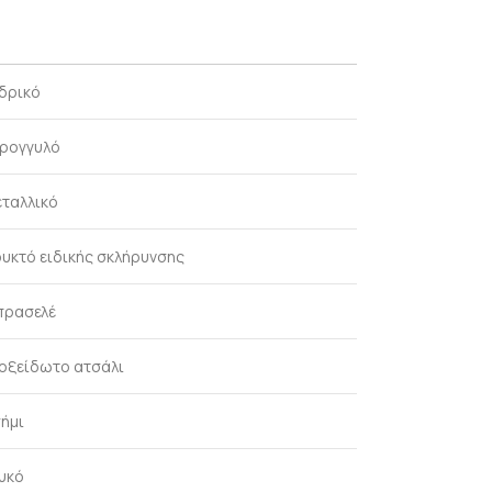
δρικό
ρογγυλό
ταλλικό
υκτό ειδικής σκλήρυνσης
ρασελέ
οξείδωτο ατσάλι
ήμι
υκό