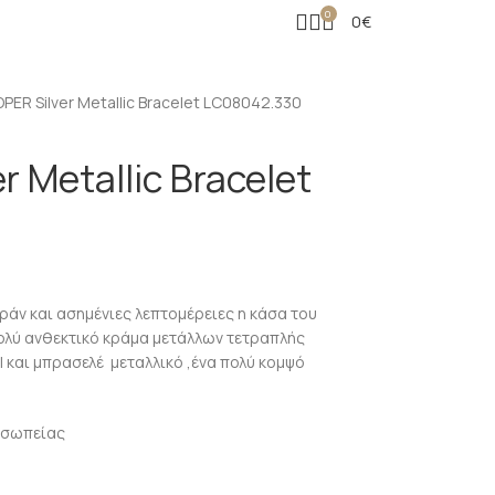
0
0
€
PER Silver Metallic Bracelet LC08042.330
 Metallic Bracelet
ράν και ασημένιες λεπτομέρειες η κάσα του
ολύ ανθεκτικό κράμα μετάλλων τετραπλής
και μπρασελέ μεταλλικό ,ένα πολύ κομψό
οσωπείας