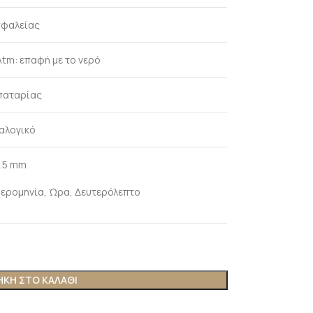
φαλείας
Atm: επαφή με το νερό
παταρίας
αλογικό
.5 mm
ερομηνία, Ώρα, Δευτερόλεπτο
ΚΗ ΣΤΟ ΚΑΛΆΘΙ