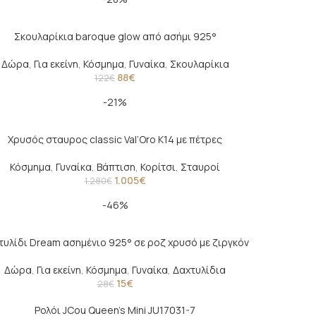
Σκουλαρίκια baroque glow από ασήμι 925°
Δώρα
,
Για εκείνη
,
Κόσμημα
,
Γυναίκα
,
Σκουλαρίκια
88
€
122
€
-21%
Χρυσός σταυρος classic Val’Oro Κ14 με πέτρες
Κόσμημα
,
Γυναίκα
,
Βάπτιση
,
Κορίτσι
,
Σταυροί
1.005
€
1.280
€
-46%
τυλίδι Dream ασημένιο 925° σε ροζ χρυσό με ζιργκόν
Δώρα
,
Για εκείνη
,
Κόσμημα
,
Γυναίκα
,
Δαχτυλίδια
15
€
28
€
Ρολόι JCou Queen’s Mini JU17031-7