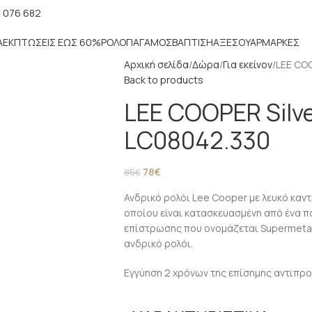
 076 682
Α
ΕΚΠΤΏΣΕΙΣ ΈΩΣ 60%
ΡΟΛΌΓΙΑ
ΓΆΜΟΣ
ΒΆΠΤΙΣΗ
ΑΞΕΣΟΥΆΡ
ΜΑΡΚΕΣ
Αρχική σελίδα
Δώρα
Για εκείνον
LEE COO
Back to products
LEE COOPER Silver
LC08042.330
78
€
85
€
Ανδρικό ρολόι Lee Cooper με λευκό καντ
οποίου είναι κατασκευασμένη από ένα π
επίστρωσης που ονομάζεται Supermetal 
ανδρικό ρολόι.
Εγγύηση 2 χρόνων της επίσημης αντιπρ