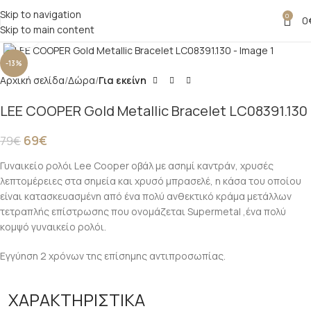
Skip to navigation
0
0
Skip to main content
Click to enlarge
-13%
Αρχική σελίδα
Δώρα
Για εκείνη
LEE COOPER Gold Metallic Bracelet LC08391.130
69
€
79
€
Γυναικείο ρολόι Lee Cooper οβάλ με ασημί καντράν, χρυσές
λεπτομέρειες στα σημεία και χρυσό μπρασελέ, η κάσα του οποίου
είναι κατασκευασμένη από ένα πολύ ανθεκτικό κράμα μετάλλων
τετραπλής επίστρωσης που ονομάζεται Supermetal ,ένα πολύ
κομψό γυναικείο ρολόι.
Εγγύηση 2 χρόνων της επίσημης αντιπροσωπίας.
ΧΑΡΑΚΤΗΡΙΣΤΙΚΑ