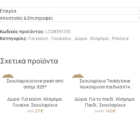
Εταιρία
Αποστολές & Επιστροφές
Κωδικός προϊόντος:
LC08391.130
Κατηγορίες:
Για εκείνη
,
Γυναικείο
,
Δώρα
,
Κόσμημα
,
Ρολόγια
Σχετικά προϊόντα
Σκουλαρίκια love pearl από
Σκουλαρίκια Teddy bear
-29%
-30%
ασήμι 925°
λευκόχρυσα παιδικά Κ14
Δώρα
,
Για εκείνη
,
Κόσμημα
,
Δώρα
,
Για το παιδί
,
Κόσμημα
,
Γυναίκα
,
Σκουλαρίκια
Παιδί
,
Σκουλαρίκια
27
€
140
€
38
€
200
€