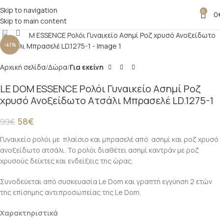
Skip to navigation
0
0
Skip to main content
Click to enlarge
-41%
Αρχική σελίδα
Δώρα
Για εκείνη
LE DOM ESSENCE Ρολόι Γυναικείο Ασημί Ροζ
χρυσό Ανοξείδωτο Ατσάλι Μπρασελέ LD.1275-1
58
€
99
€
Γυναικείο ρολόι με πλαίσιο και μπρασελέ από ασημί και ροζ χρυσό
ανοξείδωτο ατσάλι. Το ρολόι διαθέτει ασημί καντράν με ροζ
χρυσούς δείκτες και ενδείξεις της ώρας.
Συνοδεύεται από συσκευασία Le Dom και γραπτή εγγύηση 2 ετών
της επίσημης αντιπροσωπείας της Le Dom.
Χαρακτηριστικά