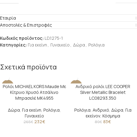
Εταιρία
Αποστολές & Επιστροφές
Κωδικός προϊόντος:
LD.1275-1
Κατηγορίες:
Για εκείνη
,
Γυναικείο
,
Δώρα
,
Ρολόγια
Σχετικά προϊόντα
Ρολόι MICHAEL KORS Maude Με
Ανδρικό ρολόι LEE COOPER
-12%
-7%
Κίτρινο Χρυσό Ατσάλινο
Silver Metallic Bracelet
Μπρασελέ MK4955
LC08293.350
Δώρα
,
Για εκείνη
,
Ρολόγια
,
Ρολόγια
,
Ανδρικό
,
Δώρα
,
Για
Γυναικείο
εκείνον
,
Κόσμημα
232
€
83
€
265
€
89
€