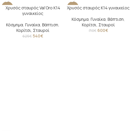
Χρυσός σταυρός Val’Oro Κ14
Χρυσός σταυρός Κ14 γυναικείος
-14%
-15%
γυναικείος
Κόσμημα
,
Γυναίκα
,
Βάπτιση
,
Κόσμημα
,
Γυναίκα
,
Βάπτιση
,
Κορίτσι
,
Σταυροί
Κορίτσι
,
Σταυροί
600
€
710
€
540
€
625
€