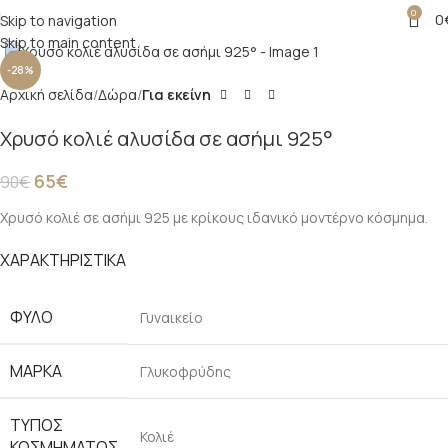
0
0
Skip to navigation
Click to enlarge
Skip to main content
-28%
Αρχική σελίδα
Δώρα
Για εκείνη
Χρυσό κολιέ αλυσίδα σε ασήμι 925°
65
€
90
€
Χρυσό κολιέ σε ασήμι 925 με κρίκους ιδανικό μοντέρνο κόσμημα.
ΧΑΡΑΚΤΗΡΙΣΤΙΚΑ
ΦΎΛΟ
Γυναικείο
ΜΆΡΚΑ
Γλυκοφρύδης
ΤΎΠΟΣ
Κολιέ
ΚΟΣΜΉΜΑΤΟΣ