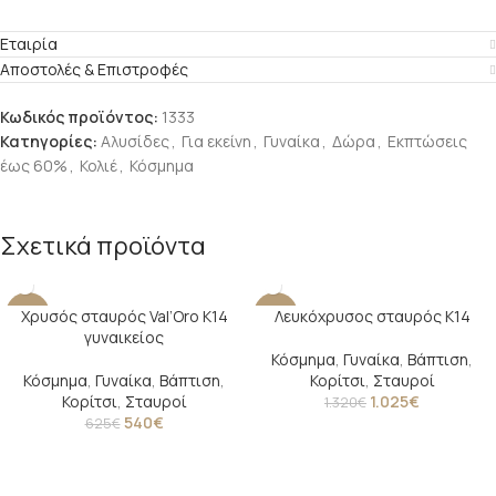
Εταιρία
Αποστολές & Επιστροφές
Κωδικός προϊόντος:
1333
Κατηγορίες:
Αλυσίδες
,
Για εκείνη
,
Γυναίκα
,
Δώρα
,
Εκπτώσεις
έως 60%
,
Κολιέ
,
Κόσμημα
Σχετικά προϊόντα
Χρυσός σταυρός Val’Oro Κ14
Λευκόχρυσος σταυρός Κ14
-14%
-22%
γυναικείος
Κόσμημα
,
Γυναίκα
,
Βάπτιση
,
Κόσμημα
,
Γυναίκα
,
Βάπτιση
,
Κορίτσι
,
Σταυροί
Κορίτσι
,
Σταυροί
1.025
€
1.320
€
540
€
625
€