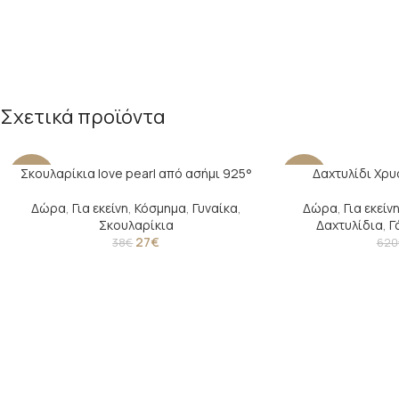
Σχετικά προϊόντα
Σκουλαρίκια love pearl από ασήμι 925°
Δαχτυλίδι Χρυ
-29%
-24%
Δώρα
,
Για εκείνη
,
Κόσμημα
,
Γυναίκα
,
Δώρα
,
Για εκείν
Σκουλαρίκια
Δαχτυλίδια
,
Γ
27
€
38
€
620