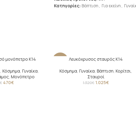
Κατηγορίες:
Βάπτιση
,
Για εκείνη
,
Γυναί
σό μονόπετρο Κ14
Λευκόχρυσος σταυρός Κ14
-22%
η
,
Κόσμημα
,
Γυναίκα
,
Κόσμημα
,
Γυναίκα
,
Βάπτιση
,
Κορίτσι
,
άμος
,
Μονόπετρο
Σταυροί
470
€
1.025
€
€
1.320
€