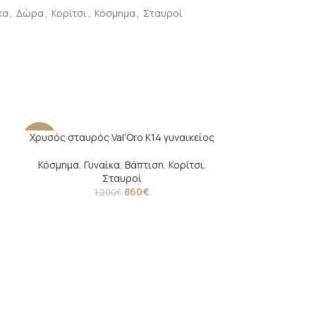
κα
,
Δώρα
,
Κορίτσι
,
Κόσμημα
,
Σταυροί
Χρυσός σταυρός Val’Oro Κ14 γυναικείος
-28%
-14%
Κόσμημα
,
Γυναίκα
,
Βάπτιση
,
Κορίτσι
,
Σταυροί
860
€
1.200
€