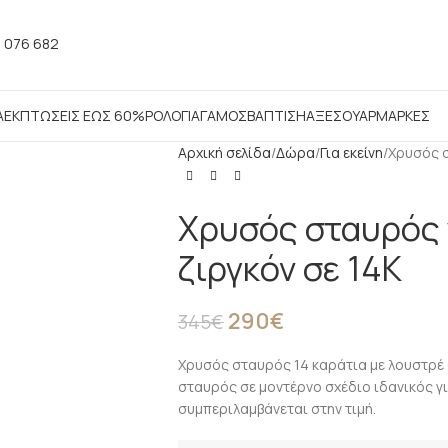
 076 682
Α
ΕΚΠΤΩΣΕΙΣ ΕΩΣ 60%
ΡΟΛΟΓΙΑ
ΓΑΜΟΣ
ΒΑΠΤΙΣΗ
ΑΞΕΣΟΥΑΡ
ΜΑΡΚΕΣ
Αρχική σελίδα
Δώρα
Για εκείνη
Χρυσός σ
Χρυσός σταυρός 
ζιργκόν σε 14Κ
290
€
345
€
Χρυσός σταυρός 14 καράτια με λουστρέ φ
σταυρός σε μοντέρνο σχέδιο ιδανικός γι
συμπεριλαμβάνεται στην τιμή.