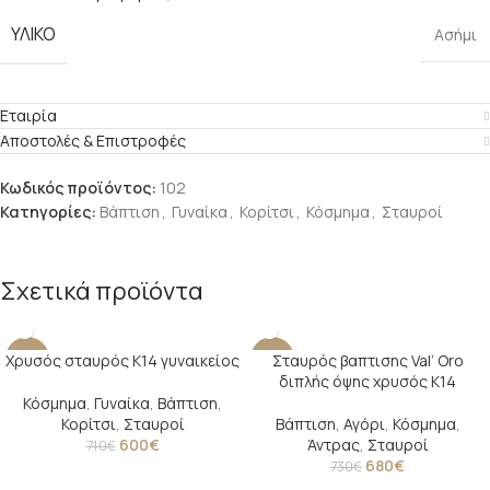
ΥΛΙΚΌ
Ασήμι
Εταιρία
Αποστολές & Επιστροφές
Κωδικός προϊόντος:
102
Κατηγορίες:
Βάπτιση
,
Γυναίκα
,
Κορίτσι
,
Κόσμημα
,
Σταυροί
Σχετικά προϊόντα
Χρυσός σταυρός Κ14 γυναικείος
Σταυρός βαπτισης Val’ Oro
-15%
-7%
διπλής όψης χρυσός Κ14
Κόσμημα
,
Γυναίκα
,
Βάπτιση
,
Κορίτσι
,
Σταυροί
Βάπτιση
,
Αγόρι
,
Κόσμημα
,
600
€
Άντρας
,
Σταυροί
710
€
680
€
730
€