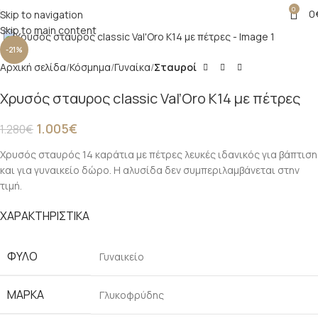
0
0
Skip to navigation
Click to enlarge
Skip to main content
-21%
Αρχική σελίδα
Κόσμημα
Γυναίκα
Σταυροί
Χρυσός σταυρος classic Val’Oro Κ14 με πέτρες
1.005
€
1.280
€
Χρυσός σταυρός 14 καράτια με πέτρες λευκές ιδανικός για βάπτιση
και για γυναικείο δώρο. Η αλυσίδα δεν συμπεριλαμβάνεται στην
τιμή.
ΧΑΡΑΚΤΗΡΙΣΤΙΚΑ
ΦΎΛΟ
Γυναικείο
ΜΆΡΚΑ
Γλυκοφρύδης