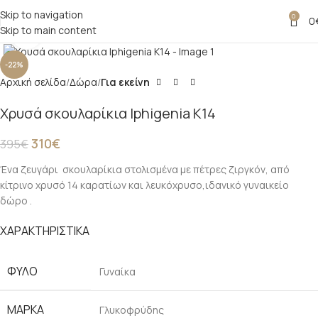
Skip to navigation
0
0
Skip to main content
Click to enlarge
-22%
Αρχική σελίδα
Δώρα
Για εκείνη
Χρυσά σκουλαρίκια Iphigenia Κ14
310
€
395
€
Ένα ζευγάρι σκουλαρίκια στολισμένα με πέτρες ζιργκόν, από
κίτρινο χρυσό 14 καρατίων και λευκόχρυσο,ιδανικό γυναικείο
δώρο .
ΧΑΡΑΚΤΗΡΙΣΤΙΚΑ
ΦΥΛΟ
Γυναίκα
ΜΑΡΚΑ
Γλυκοφρύδης