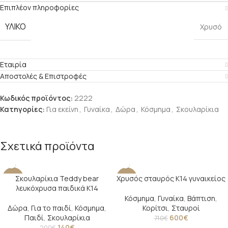
Επιπλέον πληροφορίες
ΥΛΙΚΟ
Χρυσό
Εταιρία
Αποστολές & Επιστροφές
Κωδικός προϊόντος:
2222
Κατηγορίες:
Για εκείνη
,
Γυναίκα
,
Δώρα
,
Κόσμημα
,
Σκουλαρίκια
Σχετικά προϊόντα
Σκουλαρίκια Teddy bear
Χρυσός σταυρός Κ14 γυναικείος
-30%
-15%
λευκόχρυσα παιδικά Κ14
Κόσμημα
,
Γυναίκα
,
Βάπτιση
,
Δώρα
,
Για το παιδί
,
Κόσμημα
,
Κορίτσι
,
Σταυροί
Παιδί
,
Σκουλαρίκια
600
€
710
€
140
€
200
€