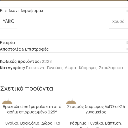
Επιπλέον πληροφορίες
ΥΛΙΚΌ
Χρυσό
Εταιρία
Αποστολές & Επιστροφές
Κωδικός προϊόντος:
2228
Κατηγορίες:
Για εκείνη
,
Γυναίκα
,
Δώρα
,
Κόσμημα
,
Σκουλαρίκια
Σχετικά προϊόντα
Βραχιόλι cleef με μαλαχίτη από
Σταυρός δίχρωμος Val’Oro Κ14
-17%
-27%
ασήμι επιχρυσωμένο 925°
γυναικείος
SOLD O
UT
Γυναίκα
,
Βραχιόλια
,
Δώρα
,
Για
Κόσμημα
,
Γυναίκα
,
Βάπτιση
,