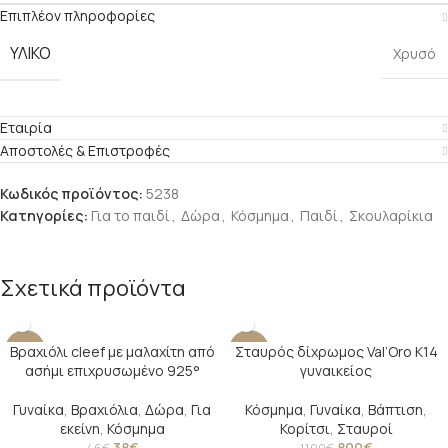
Επιπλέον πληροφορίες
ΥΛΙΚΌ
Χρυσό
Εταιρία
Αποστολές & Επιστροφές
Κωδικός προϊόντος:
5238
Κατηγορίες:
Για το παιδί
,
Δώρα
,
Κόσμημα
,
Παιδί
,
Σκουλαρίκια
Σχετικά προϊόντα
Βραχιόλι cleef με μαλαχίτη από
Σταυρός δίχρωμος Val’Oro Κ14
-17%
-27%
ασήμι επιχρυσωμένο 925°
γυναικείος
SOLD O
UT
Γυναίκα
,
Βραχιόλια
,
Δώρα
,
Για
Κόσμημα
,
Γυναίκα
,
Βάπτιση
,
εκείνη
,
Κόσμημα
Κορίτσι
,
Σταυροί
38
€
800
€