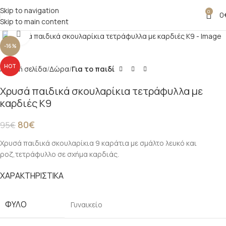
Skip to navigation
0
0
Skip to main content
Click to enlarge
-16%
HOT
Αρχική σελίδα
Δώρα
Για το παιδί
Χρυσά παιδικά σκουλαρίκια τετράφυλλα με
καρδιές Κ9
80
€
95
€
Χρυσά παιδικά σκουλαρίκια 9 καράτια με σμάλτο λευκό και
ροζ,τετράφυλλο σε σχήμα καρδιάς.
ΧΑΡΑΚΤΗΡΙΣΤΙΚΑ
ΦΎΛΟ
Γυναικείο