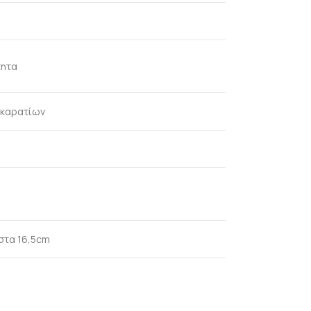
τητα
 καρατίων
 στα 16,5cm