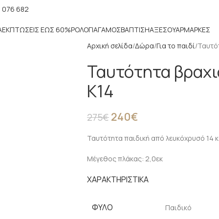
 076 682
Α
ΕΚΠΤΏΣΕΙΣ ΈΩΣ 60%
ΡΟΛΌΓΙΑ
ΓΆΜΟΣ
ΒΆΠΤΙΣΗ
ΑΞΕΣΟΥΆΡ
ΜΑΡΚΕΣ
Αρχική σελίδα
Δώρα
Για το παιδί
Ταυτότ
Ταυτότητα βραχι
Κ14
240
€
275
€
Ταυτότητα παιδική από λευκόχρυσό 14 
Μέγεθος πλάκας: 2,0εκ
ΧΑΡΑΚΤΗΡΙΣΤΙΚΑ
ΦΎΛΟ
Παιδικό