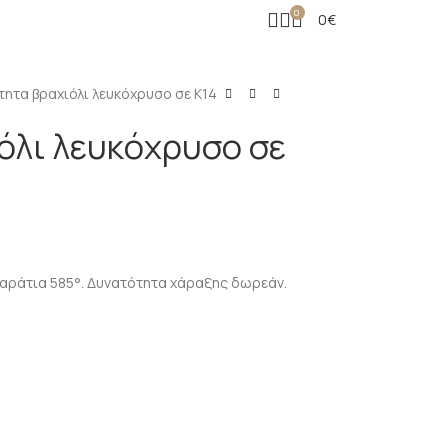
0
0
€
ητα βραχιόλι λευκόχρυσο σε Κ14
όλι λευκόχρυσο σε
καράτια 585°. Δυνατότητα χάραξης δωρεάν.