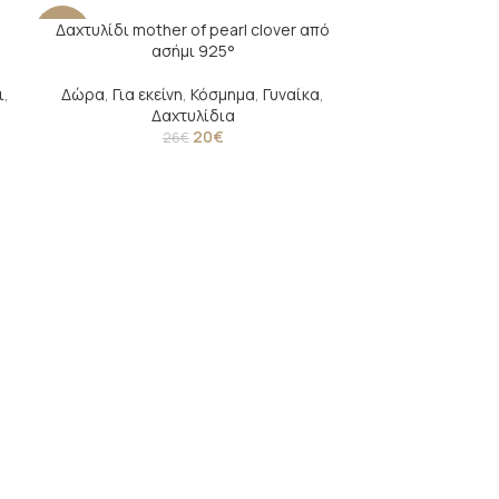
Δαχτυλίδι mother of pearl clover από
-23%
-44%
ασήμι 925°
ι
,
Δώρα
,
Για εκείνη
,
Κόσμημα
,
Γυναίκα
,
Δαχτυλίδια
20
€
26
€
Παιδικά χρ
Δώρα
,
Για το
Σκουλαρίκι