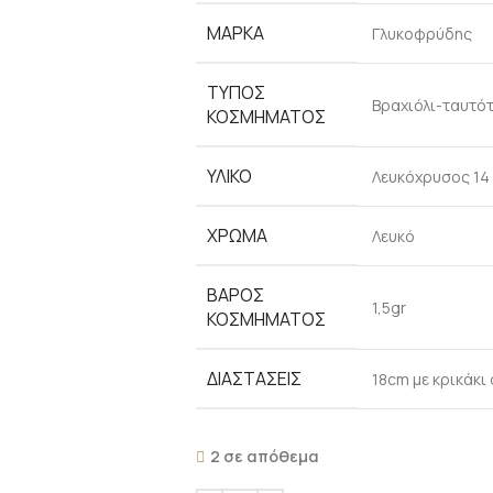
ΜΆΡΚΑ
Γλυκοφρύδης
ΤΎΠΟΣ
Βραχιόλι-ταυτό
ΚΟΣΜΉΜΑΤΟΣ
ΥΛΙΚΌ
Λευκόχρυσος 14
ΧΡΏΜΑ
Λευκό
ΒΆΡΟΣ
1,5gr
ΚΟΣΜΉΜΑΤΟΣ
ΔΙΑΣΤΆΣΕΙΣ
18cm με κρικάκι
2 σε απόθεμα