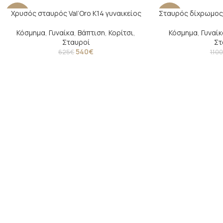
Χρυσός σταυρός Val’Oro Κ14 γυναικείος
Σταυρός δίχρωμος V
-14%
-27%
Κόσμημα
,
Γυναίκα
,
Βάπτιση
,
Κορίτσι
,
Κόσμημα
,
Γυναίκ
Σταυροί
Στ
540
€
625
€
1.100