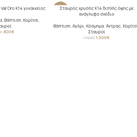
al’Oro Κ14 γυναικείος
Σταυρός χρυσός Κ14 διπλής όψης με
-23%
ανάγλυφο σχέδιο
α
,
Βάπτιση
,
Κορίτσι
,
αυροί
Βάπτιση
,
Αγόρι
,
Κόσμημα
,
Άντρας
,
Κορίτσ
800
€
Σταυροί
€
1.000
€
1.300
€