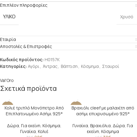
Επιπλέον πληροφορίες
ΥΛΙΚΟ
Χρυσό
Εταιρία
Αποστολές & Επιστροφές
Κωδικός προϊόντος:
H0157K
Κατηγορίες:
Αγόρι
,
Άντρας
,
Βάπτιση
,
Κόσμημα
,
Σταυροί
Val'Oro
Σχετικά προϊόντα
Κολιέ τριπλό Μονόπετρο Από
Βραχιόλι cleef με μαλαχίτη από
-22%
-17%
Επιπλατινωμένο Ασήμι 925°
ασήμι επιχρυσωμένο 925°
SOLD O
UT
Δώρα
,
Για εκείνη
,
Κόσμημα
,
Γυναίκα
,
Βραχιόλια
,
Δώρα
,
Για
Γυναίκα
,
Κολιέ
εκείνη
,
Κόσμημα