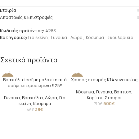
Εταιρία
Αποστολές & Επιστροφές
Κωδικός προϊόντος:
4283
Κατηγορίες:
Για εκείνη
,
Γυναίκα
,
Δώρα
,
Κόσμημα
,
Σκουλαρίκια
Σχετικά προϊόντα
Βραχιόλι cleef με μαλαχίτη από
Χρυσός σταυρός Κ14 γυναικείος
-17%
-15%
ασήμι επιχρυσωμένο 925°
SOLD O
Κόσμημα
,
Γυναίκα
,
Βάπτιση
,
UT
Γυναίκα
,
Βραχιόλια
,
Δώρα
,
Για
Κορίτσι
,
Σταυροί
εκείνη
,
Κόσμημα
600
€
710
€
38
€
46
€