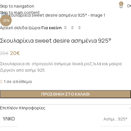
0
0
Skip to navigation
Click to enlarge
Skip to main content
-23%
Αρχική σελίδα
Δώρα
Για εκείνη
Σκουλαρίκια sweet desire ασημένια 925°
20
€
26
€
Σκουλαρίκια σε στρογγυλό σχήμα με λευκά,ροζ,λιλά και μαύρα
ζιργκόν από ασήμι 925
1 σε απόθεμα
ΠΡΟΣΘΉΚΗ ΣΤΟ ΚΑΛΆΘΙ
Επιπλέον πληροφορίες
ΥΛΙΚΌ
Ασήμι
,
925°