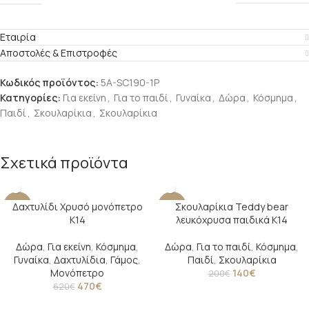
Εταιρία
Αποστολές & Επιστροφές
Κωδικός προϊόντος:
5A-SC190-1P
Κατηγορίες:
Για εκείνη
,
Για το παιδί
,
Γυναίκα
,
Δώρα
,
Κόσμημα
,
Παιδί
,
Σκουλαρίκια
,
Σκουλαρίκια
Σχετικά προϊόντα
Δαχτυλίδι Χρυσό μονόπετρο
Σκουλαρίκια Teddy bear
-24%
-30%
Κ14
λευκόχρυσα παιδικά Κ14
Δώρα
,
Για εκείνη
,
Κόσμημα
,
Δώρα
,
Για το παιδί
,
Κόσμημα
,
Γυναίκα
,
Δαχτυλίδια
,
Γάμος
,
Παιδί
,
Σκουλαρίκια
Μονόπετρο
140
€
200
€
470
€
620
€