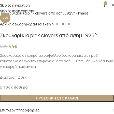
0
0
Skip to navigation
Click to enlarge
Skip to main content
-24%
Αρχική σελίδα
Δώρα
Για εκείνη
Σκουλαρίκια pink clovers από ασήμι 925°
44
€
58
€
Σκουλαρίκια σε σχήμα τετράφυλλου διακοσμημένα με ροζ
κρύσταλλα σε όλη την επιφάνεια, από ασήμι 925°, ιδανικό κόσμημα
για κομψές εμφανίσεις.
Διάσταση:2,3εκ
1 σε απόθεμα
ΠΡΟΣΘΉΚΗ ΣΤΟ ΚΑΛΆΘΙ
Επιπλέον πληροφορίες