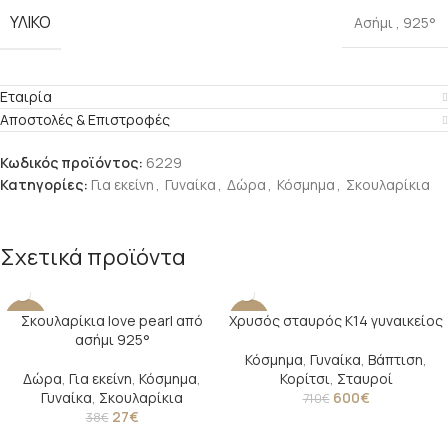
ΥΛΙΚΌ
Ασήμι
,
925°
Εταιρία
Αποστολές & Επιστροφές
Κωδικός προϊόντος:
6229
Κατηγορίες:
Για εκείνη
,
Γυναίκα
,
Δώρα
,
Κόσμημα
,
Σκουλαρίκια
Σχετικά προϊόντα
Σκουλαρίκια love pearl από
Χρυσός σταυρός Κ14 γυναικείος
-29%
-15%
ασήμι 925°
Κόσμημα
,
Γυναίκα
,
Βάπτιση
,
Δώρα
,
Για εκείνη
,
Κόσμημα
,
Κορίτσι
,
Σταυροί
Γυναίκα
,
Σκουλαρίκια
600
€
710
€
27
€
38
€