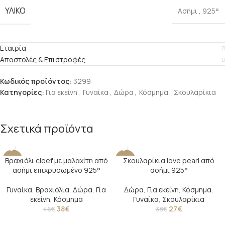
ΥΛΙΚΟ
Ασήμι
,
925°
Εταιρία
Αποστολές & Επιστροφές
Κωδικός προϊόντος:
3299
Κατηγορίες:
Για εκείνη
,
Γυναίκα
,
Δώρα
,
Κόσμημα
,
Σκουλαρίκια
Σχετικά προϊόντα
Βραχιόλι cleef με μαλαχίτη από
Σκουλαρίκια love pearl από
-17%
-29%
ασήμι επιχρυσωμένο 925°
ασήμι 925°
SOLD O
UT
Γυναίκα
,
Βραχιόλια
,
Δώρα
,
Για
Δώρα
,
Για εκείνη
,
Κόσμημα
,
εκείνη
,
Κόσμημα
Γυναίκα
,
Σκουλαρίκια
38
€
27
€
46
€
38
€