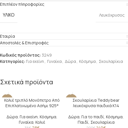
Επιπλέον πληροφορίες
ΥΛΙΚΌ
Λευκόχρυσος
Εταιρία
Αποστολές & Επιστροφές
Κωδικός προϊόντος:
3249
Κατηγορίες:
Για εκείνη
,
Γυναίκα
,
Δώρα
,
Κόσμημα
,
Σκουλαρίκια
Σχετικά προϊόντα
Κολιέ τριπλό Μονόπετρο Από
Σκουλαρίκια Teddy bear
-22%
-30%
Επιπλατινωμένο Ασήμι 925°
λευκόχρυσα παιδικά Κ14
Δώρα
,
Για εκείνη
,
Κόσμημα
,
Δώρα
,
Για το παιδί
,
Κόσμημα
,
Γυναίκα
,
Κολιέ
Παιδί
,
Σκουλαρίκια
28
€
140
€
36
€
200
€