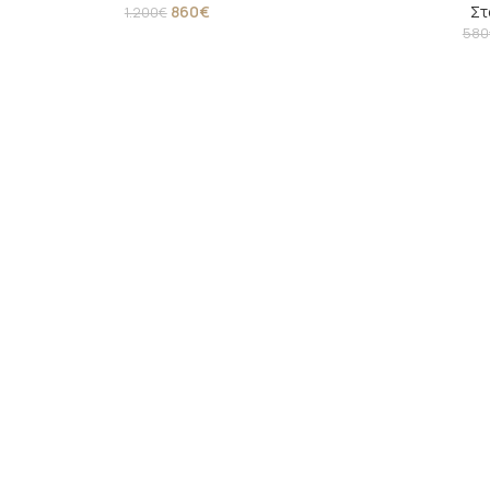
860
€
Στ
1.200
€
580