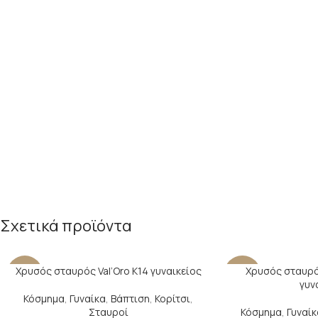
Σχετικά προϊόντα
Χρυσός σταυρός Val’Oro Κ14 γυναικείος
Χρυσός σταυρός
-28%
-22%
γυν
Κόσμημα
,
Γυναίκα
,
Βάπτιση
,
Κορίτσι
,
Σταυροί
Κόσμημα
,
Γυναίκ