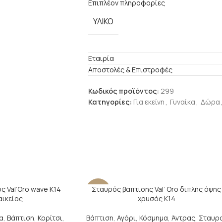
Επιπλέον πληροφορίες
ΥΛΙΚΟ
Εταιρία
Αποστολές & Επιστροφές
Κωδικός προϊόντος:
299
Κατηγορίες:
Για εκείνη
,
Γυναίκα
,
Δώρα
 Val’Oro wave Κ14
Σταυρός βαπτισης Val’ Oro διπλής όψης
-7%
αικείος
χρυσός Κ14
α
,
Βάπτιση
,
Κορίτσι
,
Βάπτιση
,
Αγόρι
,
Κόσμημα
,
Άντρας
,
Σταυρ