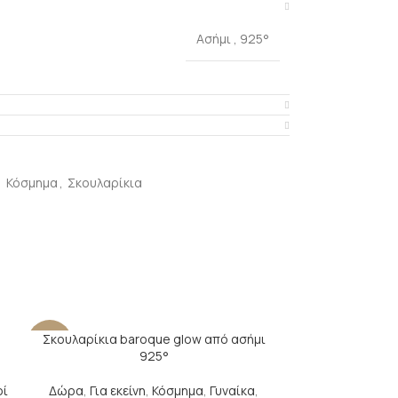
Ασήμι
,
925°
,
Κόσμημα
,
Σκουλαρίκια
Σκουλαρίκια baroque glow από ασήμι
-28%
-21%
925°
οί
Δώρα
,
Για εκείνη
,
Κόσμημα
,
Γυναίκα
,