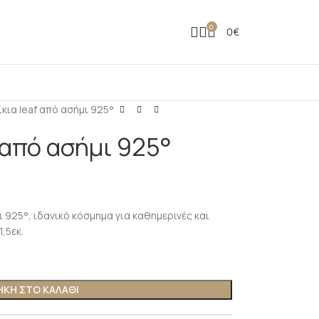
0
0
€
κια leaf από ασήμι 925°
 από ασήμι 925°
ι 925°, ιδανικό κόσμημα για καθημερινές και
,5εκ.
ΚΗ ΣΤΟ ΚΑΛΑΘΙ