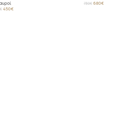
αυροί
680
€
730
€
450
€
€