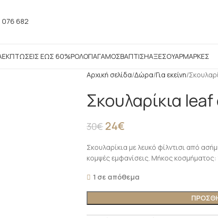
 076 682
Α
ΕΚΠΤΩΣΕΙΣ ΕΩΣ 60%
ΡΟΛΟΓΙΑ
ΓΑΜΟΣ
ΒΑΠΤΙΣΗ
ΑΞΕΣΟΥΑΡ
ΜΑΡΚΕΣ
Αρχική σελίδα
Δώρα
Για εκείνη
Σκουλαρί
Σκουλαρίκια leaf
24
€
30
€
Σκουλαρίκια με λευκό φίλντισι από ασήμ
κομψές εμφανίσεις. Μήκος κοσμήματος: 1
1 σε απόθεμα
ΠΡΟΣΘΗ