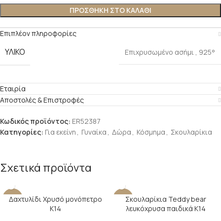
ΠΡΟΣΘΗΚΗ ΣΤΟ ΚΑΛΑΘΙ
Επιπλέον πληροφορίες
ΥΛΙΚΟ
Επιχρυσωμένο ασήμι
,
925°
Εταιρία
Αποστολές & Επιστροφές
Κωδικός προϊόντος:
ER52387
Κατηγορίες:
Για εκείνη
,
Γυναίκα
,
Δώρα
,
Κόσμημα
,
Σκουλαρίκια
Σχετικά προϊόντα
Δαχτυλίδι Χρυσό μονόπετρο
Σκουλαρίκια Teddy bear
-24%
-30%
Κ14
λευκόχρυσα παιδικά Κ14