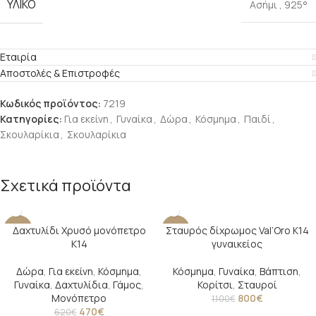
ΥΛΙΚΌ
Ασήμι
,
925°
Εταιρία
Αποστολές & Επιστροφές
Κωδικός προϊόντος:
7219
Κατηγορίες:
Για εκείνη
,
Γυναίκα
,
Δώρα
,
Κόσμημα
,
Παιδί
,
Σκουλαρίκια
,
Σκουλαρίκια
Σχετικά προϊόντα
Δαχτυλίδι Χρυσό μονόπετρο
Σταυρός δίχρωμος Val’Oro Κ14
-24%
-27%
Κ14
γυναικείος
Δώρα
,
Για εκείνη
,
Κόσμημα
,
Κόσμημα
,
Γυναίκα
,
Βάπτιση
,
Γυναίκα
,
Δαχτυλίδια
,
Γάμος
,
Κορίτσι
,
Σταυροί
Μονόπετρο
800
€
1.100
€
470
€
620
€