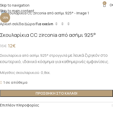
0
0
Skip to navigation
Click to enlarge
Skip to main content
-25%
Αρχική σελίδα
Δώρα
Για εκείνη
Σκουλαρίκια CC zirconia από ασήμι 925°
12
€
16
€
με λευκά ζιργκόν στο
Σκουλαρίκια από ασήμι 925° στρογγυλά
εσωτερικό, ιδανικό κόσμημα για καθημερινές εμφανίσεις.
Μέγεθος σκουλαρικιού: 0,8εκ.
1 σε απόθεμα
ΠΡΟΣΘΉΚΗ ΣΤΟ ΚΑΛΆΘΙ
Επιπλέον πληροφορίες