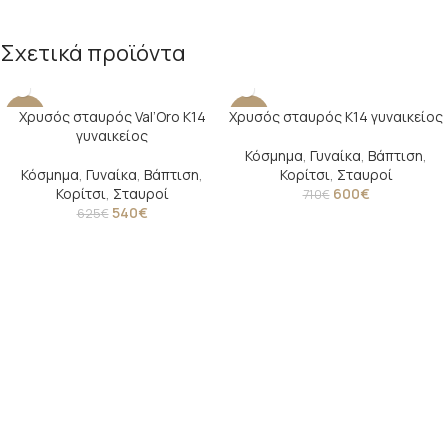
Σχετικά προϊόντα
Χρυσός σταυρός Val’Oro Κ14
Χρυσός σταυρός Κ14 γυναικείος
-14%
-15%
γυναικείος
Κόσμημα
,
Γυναίκα
,
Βάπτιση
,
Κόσμημα
,
Γυναίκα
,
Βάπτιση
,
Κορίτσι
,
Σταυροί
Κορίτσι
,
Σταυροί
600
€
710
€
540
€
625
€