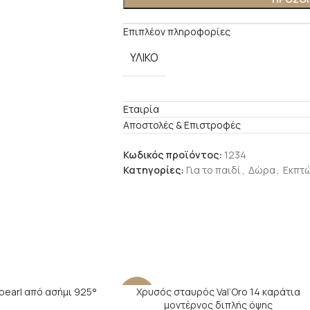
Επιπλέον πληροφορίες
ΥΛΙΚΟ
Εταιρία
Αποστολές & Επιστροφές
Κωδικός προϊόντος:
1234
Κατηγορίες:
Για το παιδί
,
Δώρα
,
Εκπτ
pearl από ασήμι 925°
Χρυσός σταυρός Val’Oro 14 καράτια
-21%
μοντέρνος διπλής όψης