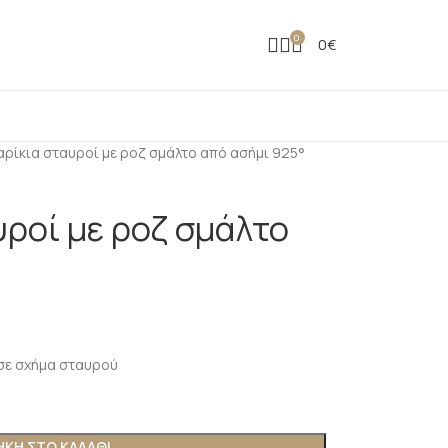
0
0
€
ρίκια σταυροί με ροζ σμάλτο από ασήμι 925°
υροί με ροζ σμάλτο
 σε σχήμα σταυρού
ΚΗ ΣΤΟ ΚΑΛΑΘΙ