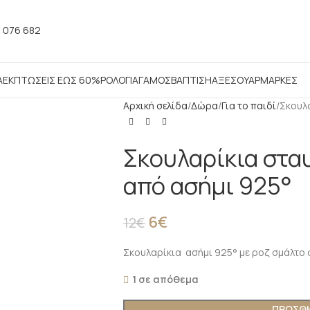
 076 682
Α
ΕΚΠΤΩΣΕΙΣ ΕΩΣ 60%
ΡΟΛΟΓΙΑ
ΓΑΜΟΣ
ΒΑΠΤΙΣΗ
ΑΞΕΣΟΥΑΡ
ΜΑΡΚΕΣ
Αρχική σελίδα
Δώρα
Για το παιδί
Σκουλα
Σκουλαρίκια στα
από ασήμι 925°
6
€
12
€
Σκουλαρίκια ασήμι 925° με ροζ σμάλτο
1 σε απόθεμα
ΠΡΟΣΘΗ