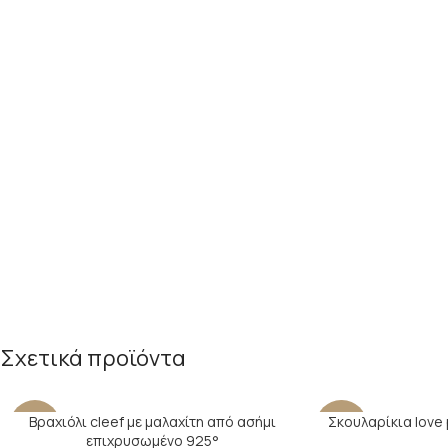
Σχετικά προϊόντα
Βραχιόλι cleef με μαλαχίτη από ασήμι
Σκουλαρίκια love 
-17%
-29%
επιχρυσωμένο 925°