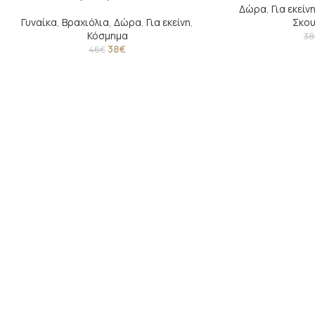
Δώρα
,
Για εκείν
SOLD
Γυναίκα
,
Βραχιόλια
,
Δώρα
,
Για εκείνη
,
Σκου
OUT
Κόσμημα
38
38
€
46
€