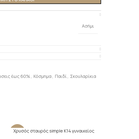
Ασήμι
ώσεις έως 60%
,
Κόσμημα
,
Παιδί
,
Σκουλαρίκια
Χρυσός σταυρός simple Κ14 γυναικείος
-10%
-44%