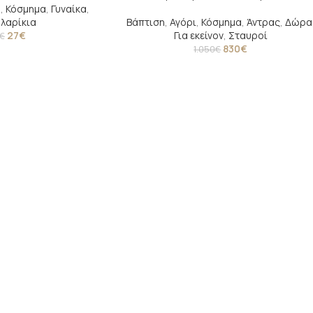
η
,
Κόσμημα
,
Γυναίκα
,
λαρίκια
Βάπτιση
,
Αγόρι
,
Κόσμημα
,
Άντρας
,
Δώρα
27
€
Για εκείνον
,
Σταυροί
€
830
€
1.050
€