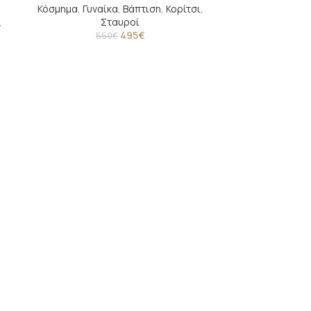
Κόσμημα
,
Γυναίκα
,
Βάπτιση
,
Κορίτσι
,
,
Σταυροί
495
€
550
€
Παιδικά χρ
Δώρα
,
Για το
Σκουλαρίκι