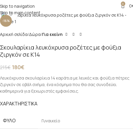
0
0
Skip to navigation
Skip to main content
Click to enlarge
-16%
Αρχική σελίδα
Δώρα
Για εκείνη
Σκουλαρίκια λευκόχρυσα ροζέτες με φούξια
ζιργκόν σε Κ14
180
€
215
€
Λευκόχρυσα σκουλαρίκια 14 καράτια με λευκές και φούξια πέτρες
ζιργκόν σε οβάλ σχήμα, ένα κόσμημα που θα σας συνοδεύει
καθημερινά για ξεχωριστές εμφανίσεις.
ΧΑΡΑΚΤΗΡΙΣΤΙΚΑ
ΦΎΛΟ
Γυναικείο