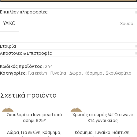
Επιπλέον πληροφορίες
ΥΛΙΚΌ
Χρυσό
Εταιρία
Αποστολές & Επιστροφές
Κωδικός προϊόντος:
244
Κατηγορίες:
Για εκείνη
,
Γυναίκα
,
Δώρα
,
Κόσμημα
,
Σκουλαρίκια
Σχετικά προϊόντα
Σκουλαρίκια love pearl από
Χρυσός σταυρός Val’Oro wave
-29%
-22%
ασήμι 925°
Κ14 γυναικείος
Δώρα
,
Για εκείνη
,
Κόσμημα
,
Κόσμημα
,
Γυναίκα
,
Βάπτιση
,