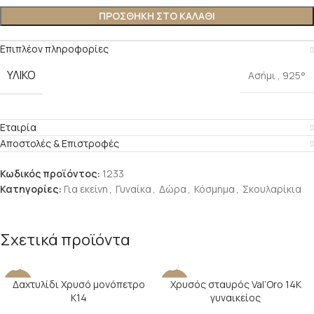
ΠΡΟΣΘΉΚΗ ΣΤΟ ΚΑΛΆΘΙ
Επιπλέον πληροφορίες
ΥΛΙΚΌ
Ασήμι
,
925°
Εταιρία
Αποστολές & Επιστροφές
Κωδικός προϊόντος:
1233
Κατηγορίες:
Για εκείνη
,
Γυναίκα
,
Δώρα
,
Κόσμημα
,
Σκουλαρίκια
Σχετικά προϊόντα
Δαχτυλίδι Χρυσό μονόπετρο
Χρυσός σταυρός Val’Oro 14Κ
-24%
-14%
Κ14
γυναικείος