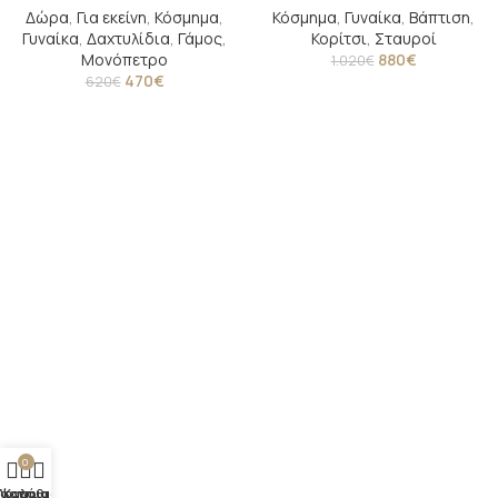
Δώρα
,
Για εκείνη
,
Κόσμημα
,
Κόσμημα
,
Γυναίκα
,
Βάπτιση
,
Γυναίκα
,
Δαχτυλίδια
,
Γάμος
,
Κορίτσι
,
Σταυροί
Μονόπετρο
880
€
1.020
€
470
€
620
€
0
άστημα
Λογαριασμός
Καλάθι