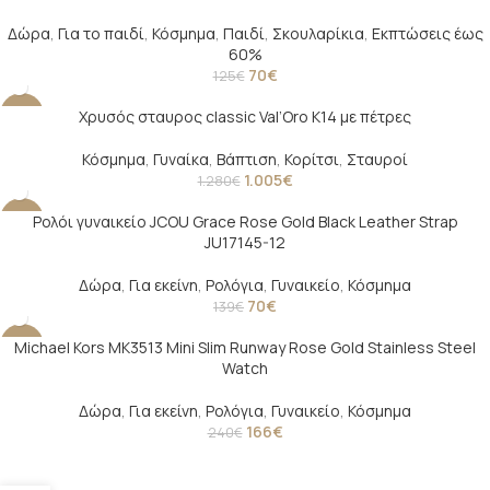
Δώρα
,
Για το παιδί
,
Κόσμημα
,
Παιδί
,
Σκουλαρίκια
,
Εκπτώσεις έως
60%
70
€
125
€
Χρυσός σταυρος classic Val’Oro Κ14 με πέτρες
-21%
Κόσμημα
,
Γυναίκα
,
Βάπτιση
,
Κορίτσι
,
Σταυροί
1.005
€
1.280
€
Ρολόι γυναικείο JCOU Grace Rose Gold Black Leather Strap
-50%
JU17145-12
Δώρα
,
Για εκείνη
,
Ρολόγια
,
Γυναικείο
,
Κόσμημα
70
€
139
€
Michael Kors MK3513 Mini Slim Runway Rose Gold Stainless Steel
-31%
Watch
Δώρα
,
Για εκείνη
,
Ρολόγια
,
Γυναικείο
,
Κόσμημα
166
€
240
€