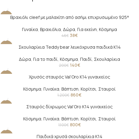
Βραχιόλι cleef με μαλαχίτη από ασήμι επιχρυσωμένο 925°
-17%
SOLD O
Γυναίκα
,
Βραχιόλια
,
Δώρα
,
Για εκείνη
,
Κόσμημα
UT
38
€
46
€
Σκουλαρίκια Teddy bear λευκόχρυσα παιδικά Κ14
-30%
Δώρα
,
Για το παιδί
,
Κόσμημα
,
Παιδί
,
Σκουλαρίκια
140
€
200
€
Χρυσός σταυρός Val’Oro Κ14 γυναικείος
-28%
Κόσμημα
,
Γυναίκα
,
Βάπτιση
,
Κορίτσι
,
Σταυροί
860
€
1.200
€
Σταυρός δίχρωμος Val’Oro Κ14 γυναικείος
-27%
Κόσμημα
,
Γυναίκα
,
Βάπτιση
,
Κορίτσι
,
Σταυροί
800
€
1.100
€
Παιδικά χρυσά σκουλαρίκια Κ14
-44%