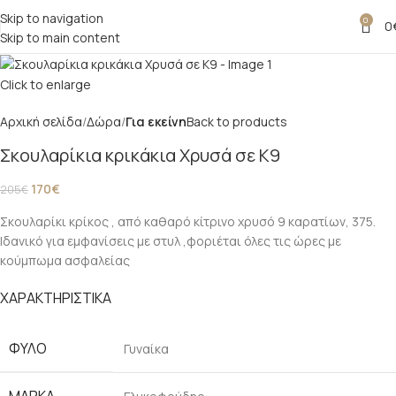
Skip to navigation
0
-17%
0
Skip to main content
Click to enlarge
Αρχική σελίδα
Δώρα
Για εκείνη
Back to products
Σκουλαρίκια κρικάκια Χρυσά σε Κ9
170
€
205
€
Σκουλαρίκι κρίκος , από καθαρό κίτρινο χρυσό 9 καρατίων, 375.
Ιδανικό για εμφανίσεις με στυλ ,φοριέται όλες τις ώρες με
κούμπωμα ασφαλείας
ΧΑΡΑΚΤΗΡΙΣΤΙΚΑ
ΦΎΛΟ
Γυναίκα