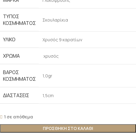
ΜΆΡΚΑ
Γλυκοφρύδης
ΤΎΠΟΣ
Σκουλαρίκια
ΚΟΣΜΉΜΑΤΟΣ
ΥΛΙΚΌ
Χρυσός 9 καρατίων
ΧΡΏΜΑ
χρυσός
ΒΆΡΟΣ
1,0gr
ΚΟΣΜΉΜΑΤΟΣ
ΔΙΑΣΤΆΣΕΙΣ
1,5cm
1 σε απόθεμα
ΠΡΟΣΘΉΚΗ ΣΤΟ ΚΑΛΆΘΙ