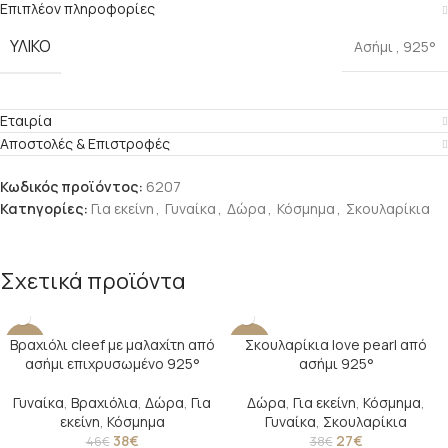
Επιπλέον πληροφορίες
ΥΛΙΚΟ
Ασήμι
,
925°
Εταιρία
Αποστολές & Επιστροφές
Κωδικός προϊόντος:
6207
Κατηγορίες:
Για εκείνη
,
Γυναίκα
,
Δώρα
,
Κόσμημα
,
Σκουλαρίκια
Σχετικά προϊόντα
Βραχιόλι cleef με μαλαχίτη από
Σκουλαρίκια love pearl από
-17%
-29%
ασήμι επιχρυσωμένο 925°
ασήμι 925°
SOLD O
UT
Γυναίκα
,
Βραχιόλια
,
Δώρα
,
Για
Δώρα
,
Για εκείνη
,
Κόσμημα
,
εκείνη
,
Κόσμημα
Γυναίκα
,
Σκουλαρίκια
38
€
27
€
46
€
38
€