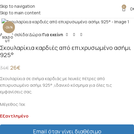
Skip to navigation
0
0
Skip to main content
Click to enlarge
-24%
Αρχική σελίδα
Δώρα
Για εκείνη
SOLD O
UT
Σκουλαρίκια καρδιές από επιχρυσωμένο ασήμι
925°
26
€
34
€
Σκουλαρίκια σε σχήμα καρδιάς με λευκές πέτρες από
επιχρυσωμένο ασήμι 925° ,ιδανικό κόσμημα για όλες τις
εμφανίσεις σας.
Μέγεθος:1εκ
Εξαντλημένο
Email όταν γίνει διαθέσιμο