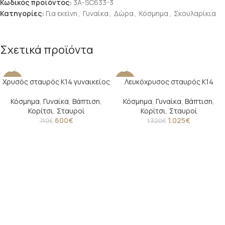
Κωδικός προϊόντος:
3Α-SC633-3
Κατηγορίες:
Για εκείνη
,
Γυναίκα
,
Δώρα
,
Κόσμημα
,
Σκουλαρίκια
Σχετικά προϊόντα
Χρυσός σταυρός Κ14 γυναικείος
Λευκόχρυσος σταυρός Κ14
-15%
-22%
Κόσμημα
,
Γυναίκα
,
Βάπτιση
,
Κόσμημα
,
Γυναίκα
,
Βάπτιση
,
Κορίτσι
,
Σταυροί
Κορίτσι
,
Σταυροί
600
€
1.025
€
710
€
1.320
€