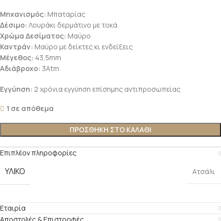
Μηχανισμός
:
Μπαταρίας
Δέσιμο:
Λουράκι δερμάτινο με τοκά
Χρώμα Δεσίματος:
Mαύρο
Καντράν:
Μαύρο με δείκτες κι ενδείξεις
Μέγεθος:
43,5mm
Αδιάβροχο:
3Atm
Εγγύηση:
2 χρόνια εγγύηση επίσημης αντιπροσωπείας
1 σε απόθεμα
ΠΡΟΣΘΉΚΗ ΣΤΟ ΚΑΛΆΘΙ
Επιπλέον πληροφορίες
ΥΛΙΚΌ
Ατσάλι
Εταιρία
Αποστολές & Επιστροφές