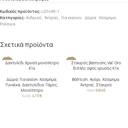
Κωδικός προϊόντος:
LD.1495-1
Κατηγορίες:
Ανδρικό
,
Άντρας
,
Για εκείνον
,
Δώρα
,
Κόσμημα
,
Ρολόγια
Σχετικά προϊόντα
Δαχτυλίδι Χρυσό μονόπετρο
Σταυρός βαπτισης Val’ Oro
-24%
-7%
Κ14
διπλής όψης χρυσός Κ14
Δώρα
,
Για εκείνη
,
Κόσμημα
,
Βάπτιση
,
Αγόρι
,
Κόσμημα
,
Γυναίκα
,
Δαχτυλίδια
,
Γάμος
,
Άντρας
,
Σταυροί
Μονόπετρο
680
€
730
€
470
€
620
€