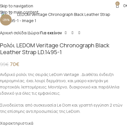
0
0
Skip to navigation
Skip to main content
Click to enlarge
-29%
Αρχική σελίδα
Δώρα
Για εκείνον
Ρολόι LEDOM Veritage Chronograph Black
Leather Strap LD.1495-1
70
€
99
€
Ανδρικό ρολόι της σειράς LeDom Vantage . Διαθέτει ένδειξη
ημερομηνίας, έχει λουρί δερμάτινο, και μαύρο καντράν με
πορτοκάλι λεπτομέρειες. Μοντέρνο, διαχρονικό και παράλληλα
ιδανικό για όλες τις εμφανίσεις.
Συνοδεύεται από συσκευασία Le Dom και γραπτή εγγύηση 2 ετών
της επίσημης αντιπροσωπείας της LeDom.
Χαρακτηριστικά