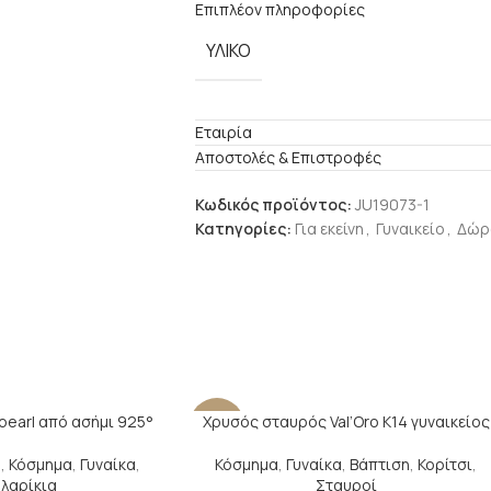
Επιπλέον πληροφορίες
ΥΛΙΚΟ
Εταιρία
Αποστολές & Επιστροφές
Κωδικός προϊόντος:
JU19073-1
Κατηγορίες:
Για εκείνη
,
Γυναικείο
,
Δώρ
pearl από ασήμι 925°
Χρυσός σταυρός Val’Oro Κ14 γυναικείος
-14%
η
,
Κόσμημα
,
Γυναίκα
,
Κόσμημα
,
Γυναίκα
,
Βάπτιση
,
Κορίτσι
,
λαρίκια
Σταυροί