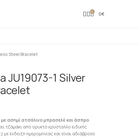
0
0
€
less Steel Bracelet
a JU19073-1 Silver
racelet
 με ασημί ατσάλινο μπρασελέ και άσπρο
ει τζάμάκι από ορυκτό κρύσταλλο ειδικής
z με ένδειξη ημερομηνίας και είναι αδιάβροχο