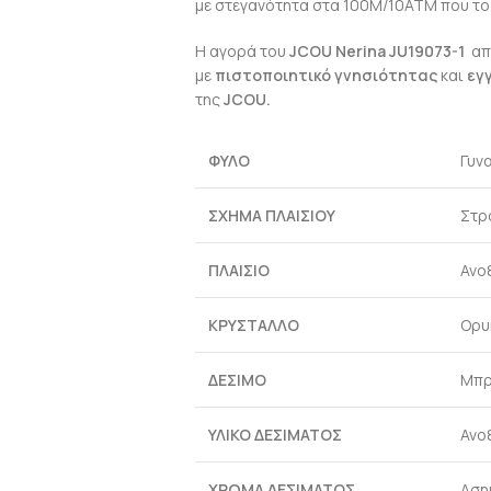
με στεγανότητα στα 100M/10ΑΤΜ που το 
Η αγορά του
JCOU Nerina JU19073-1
απ
με
πιστοποιητικό γνησιότητας
και
εγ
της
JCOU
.
ΦΥΛΟ
Γυνα
ΣΧΗΜΑ ΠΛΑΙΣΙΟΥ
Στρ
ΠΛΑΙΣΙΟ
Ανο
ΚΡΥΣΤΑΛΛΟ
Ορυ
ΔΕΣΙΜΟ
Μπρ
ΥΛΙΚΟ ΔΕΣΙΜΑΤΟΣ
Ανο
ΧΡΩΜΑ ΔΕΣΙΜΑΤΟΣ
Αση