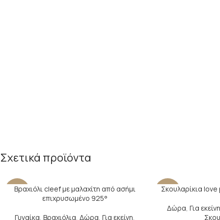
Σχετικά προϊόντα
Βραχιόλι cleef με μαλαχίτη από ασήμι
Σκουλαρίκια love 
-17%
-29%
επιχρυσωμένο 925°
Δώρα
,
Για εκείν
SOLD
Γυναίκα
,
Βραχιόλια
,
Δώρα
,
Για εκείνη
,
Σκου
OUT