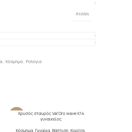
Ατσάλι
α
,
Κόσμημα
,
Ρολόγια
Χρυσός σταυρός Val’Oro wave Κ14
-22%
-14%
γυναικείος
Κόσμημα
,
Γυναίκα
,
Βάπτιση
,
Κορίτσι
,