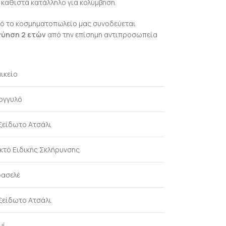
καθιστά κατάλληλο για κολύμβηση.
ό το κοσμηματοπωλείο μας συνοδεύεται
γύηση 2 ετών
από την επίσημη αντιπροσωπεία
ικείο
ογγυλό
ξείδωτο Ατσάλι
κτό Ειδικής Σκλήρυνσης
ασελέ
ξείδωτο Ατσάλι
μί