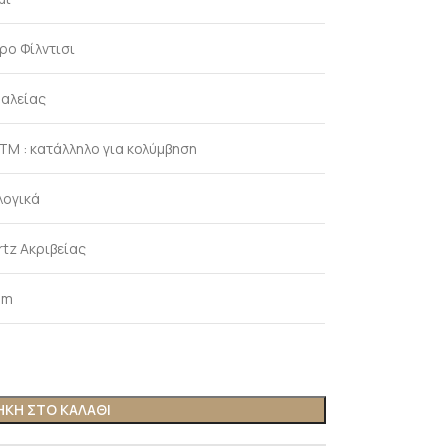
ρο Φίλντισι
αλείας
ATM : κατάλληλο για κολύμβηση
λογικά
rtz Ακριβείας
mm
ΚΗ ΣΤΟ ΚΑΛΑΘΙ