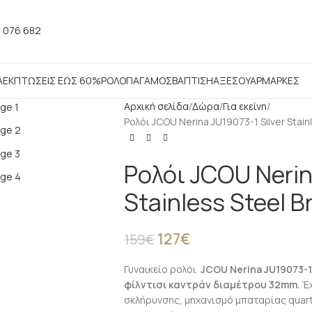
 076 682
Α
ΕΚΠΤΩΣΕΙΣ ΕΩΣ 60%
ΡΟΛΟΓΙΑ
ΓΑΜΟΣ
ΒΑΠΤΙΣΗ
ΑΞΕΣΟΥΑΡ
ΜΑΡΚΕΣ
Αρχική σελίδα
Δώρα
Για εκείνη
Ρολόι JCOU Nerina JU19073-1 Silver Stain
Ρολόι JCOU Nerin
Stainless Steel B
127
€
159
€
Γυναικείο ρολόι
JCOU Nerina JU19073-1
φίλντισι καντράν διαμέτρου 32mm.
Έχ
σκλήρυνσης, μηχανισμό μπαταρίας quart