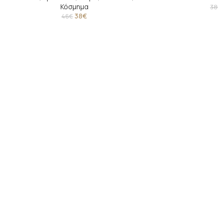
Κόσμημα
38
38
€
46
€