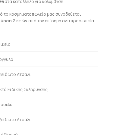
θιστά κατάλληλο για κολύμβηση.
ό το κοσμηματοπωλείο μας συνοδεύεται
γύηση 2 ετών
από την επίσημη αντιπροσωπεία
ικείο
ογγυλό
ξείδωτο Ατσάλι
κτό Ειδικής Σκλήρυνσης
ασελέ
ξείδωτο Ατσάλι
μί/Χρυσό