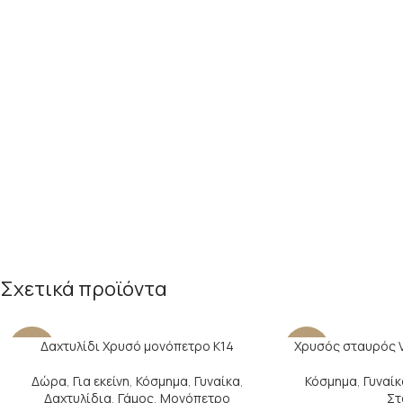
Σχετικά προϊόντα
Δαχτυλίδι Χρυσό μονόπετρο Κ14
Χρυσός σταυρός Va
-24%
-14%
Δώρα
,
Για εκείνη
,
Κόσμημα
,
Γυναίκα
,
Κόσμημα
,
Γυναίκ
Δαχτυλίδια
,
Γάμος
,
Μονόπετρο
Στ