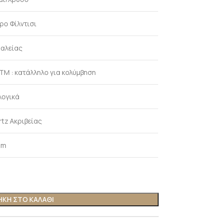
ρο Φίλντισι
αλείας
ATM : κατάλληλο για κολύμβηση
λογικά
rtz Ακριβείας
mm
ΚΗ ΣΤΟ ΚΑΛΑΘΙ