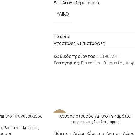
Επιπλέον πληροφορίες
ΥΛΙΚΟ
Εταιρία
Αποστολές & Επιστροφές
Κωδικός προϊόντος:
JU19073-5
Κατηγορίες:
Για εκείνη
,
Γυναικείο
,
Δώρ
l’Oro 14Κ γυναικείος
Χρυσός σταυρός Val’Oro 14 καράτια
-21%
μοντέρνος διπλής όψης
α
,
Βάπτιση
,
Κορίτσι
,
αυροί
Βάπτιση
,
Αγόρι
,
Κόσμημα
,
Άντρας
,
Δώρα