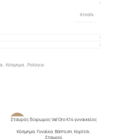
Ατσάλι
α
,
Κόσμημα
,
Ρολόγια
Σταυρός δίχρωμος Val’Oro Κ14 γυναικείος
-27%
-13%
Κόσμημα
,
Γυναίκα
,
Βάπτιση
,
Κορίτσι
,
,
Σταυροί