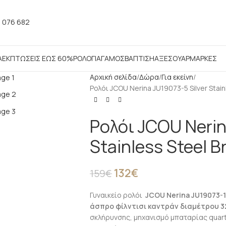
 076 682
Α
ΕΚΠΤΩΣΕΙΣ ΕΩΣ 60%
ΡΟΛΟΓΙΑ
ΓΑΜΟΣ
ΒΑΠΤΙΣΗ
ΑΞΕΣΟΥΑΡ
ΜΑΡΚΕΣ
Αρχική σελίδα
Δώρα
Για εκείνη
Ρολόι JCOU Nerina JU19073-5 Silver Stain
Ρολόι JCOU Nerin
Stainless Steel B
132
€
159
€
Γυναικείο ρολόι
JCOU Nerina JU19073-1
άσπρο φίλντισι καντράν διαμέτρου 
σκλήρυνσης, μηχανισμό μπαταρίας quartz