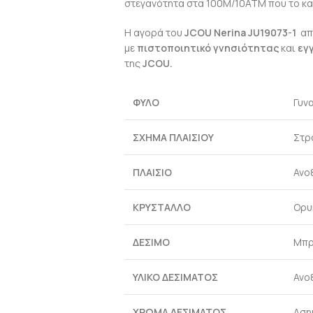
στεγανότητα στα 100M/10ΑΤΜ που το κα
Η αγορά του
JCOU Nerina JU19073-1
απ
με
πιστοποιητικό γνησιότητας
και
εγ
της
JCOU
.
ΦΥΛΟ
Γυνα
ΣΧΗΜΑ ΠΛΑΙΣΙΟΥ
Στρ
ΠΛΑΙΣΙΟ
Ανο
ΚΡΥΣΤΑΛΛΟ
Ορυ
ΔΕΣΙΜΟ
Μπρ
ΥΛΙΚΟ ΔΕΣΙΜΑΤΟΣ
Ανο
ΧΡΩΜΑ ΔΕΣΙΜΑΤΟΣ
Αση