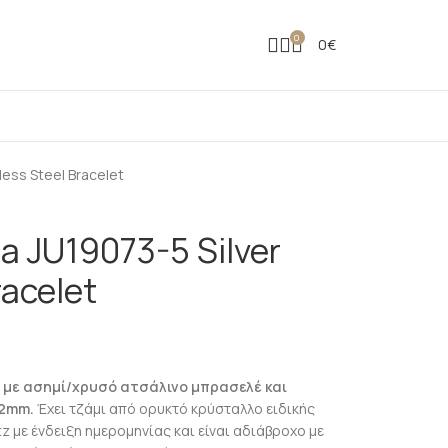
0
0
€
less Steel Bracelet
a JU19073-5 Silver
racelet
 με ασημί/χρυσό ατσάλινο μπρασελέ και
32mm.
Έχει τζάμι από ορυκτό κρύσταλλο ειδικής
 με ένδειξη ημερομηνίας και είναι αδιάβροχο με